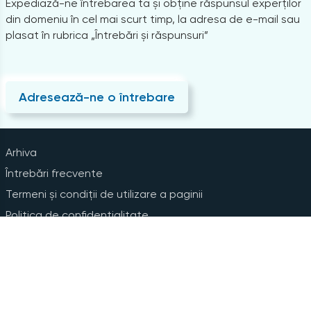
Expediază-ne întrebarea ta și obține răspunsul experților
din domeniu în cel mai scurt timp, la adresa de e-mail sau
plasat în rubrica „Întrebări și răspunsuri”
Adresează-ne o întrebare
Arhiva
Întrebări frecvente
Termeni și condiții de utilizare a paginii
Politica de confidențialitate
Instrucțiuni pentru ștergerea contului
Abonare la Newsline