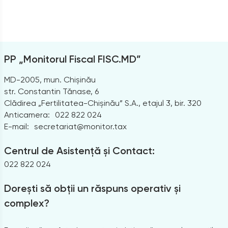
PP „Monitorul Fiscal FISC.MD”
MD-2005, mun. Chișinău
str. Constantin Tănase, 6
Clădirea „Fertilitatea-Chișinău” S.A., etajul 3, bir. 320
Anticamera:
022 822 024
E-mail:
secretariat@monitor.tax
Centrul de Asistență și Contact:
022 822 024
Dorești să obții un răspuns operativ și
complex?