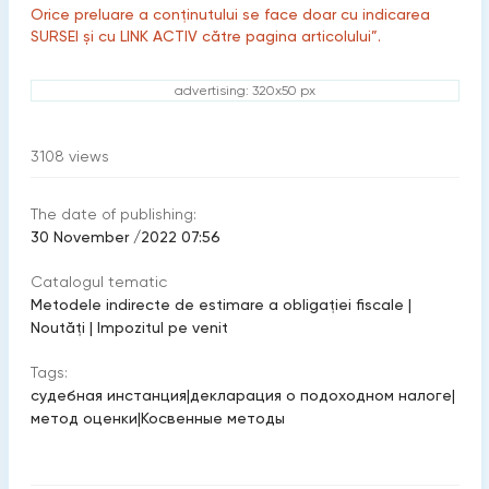
Orice preluare a conținutului se face doar cu indicarea
SURSEI și cu LINK ACTIV către pagina articolului”.
advertising: 320x50 px
3108
views
The date of publishing:
30 November /2022 07:56
Catalogul tematic
Metodele indirecte de estimare a obligaţiei fiscale
|
Noutăți
|
Impozitul pe venit
Tags:
судебная инстанция
|
декларация о подоходном налоге
|
метод оценки
|
Косвенные методы