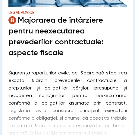
LEGAL ADVICE
Majorarea de întârziere
pentru neexecutarea
prevederilor contractuale:
aspecte fiscale
Siguranța raporturilor civile, pe l&acirc;ngă stabilirea
exactă &icirc;n prevederile contractuale a
drepturilor și obligațiilor părților, presupune și
includerea sancțiunilor pentru neexecutarea
conformă a obligațiilor asumate prin contract.
Legislația civilă consacră principiul executării
conforme a obligației, și anume, că aceasta trebuie
executată &icirc;n modul corespunzător, cu bună-
credință, la locul și &icirc;n momentul stabilit.