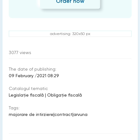
Order now
advertising: 320x50 px
3077
views
The date of publishing:
09 February /2021 08:29
Catalogul tematic
Legislație fiscală
|
Obligație fiscală
Tags:
majorare de intirziere
|
contract
|
arvuna