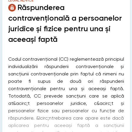
LEGAL ADVICE
Răspunderea
contravențională a persoanelor
juridice și fizice pentru una și
aceeași faptă
Codul contravențional (CC) reglementează principiul
individualizării răspunderii contravenţionale și
sancţiunii contravenţionale prin faptul că nimeni nu
poate fi supus de două ori răspunderii
contravenţionale pentru una și aceeași faptă.
Totodată, CC prevede sancțiuni care se aplică
at&acirc;t persoanelor juridice, c&acirc;t și
persoanelor fizice sau persoanelor cu funcție de
răspundere. &Icirc;ntrebarea care apare este dacă
aplicarea pentru aceeași faptă a sancțiunii