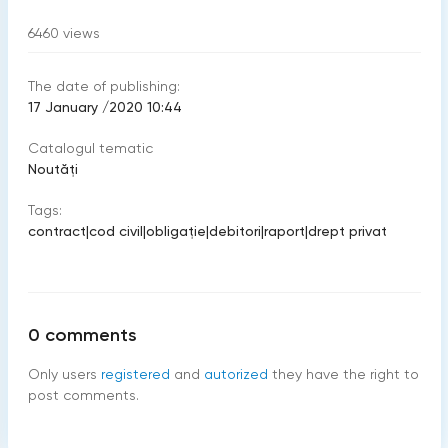
6460
views
The date of publishing:
17 January /2020 10:44
Catalogul tematic
Noutăți
Tags:
contract
|
cod civil
|
obligaţie
|
debitori
|
raport
|
drept privat
0
comments
Only users
registered
and
autorized
they have the right to
post comments.