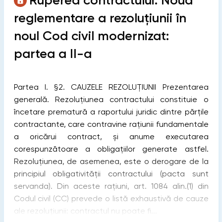
Ruperea contractului. Noua
reglementare a rezoluțiunii în
noul Cod civil modernizat:
partea a II-a
Partea I. §2. CAUZELE REZOLUȚIUNII Prezentarea
generală. Rezoluţiunea contractului constituie o
încetare prematură a raportului juridic dintre părţile
contractante, care contravine raţiunii fundamentale
a oricărui contract, și anume executarea
corespunzătoare a obligaţiilor generate astfel.
Rezoluţiunea, de asemenea, este o derogare de la
principiul obligativităţii contractului (pacta sunt
servanda). Din aceste raţiuni, art. 1084 alin.(1) din
Codul civil (CC) prevede o listă exhaustivă de cauze
ale rezoluţiunii: contractul nu poate fi...