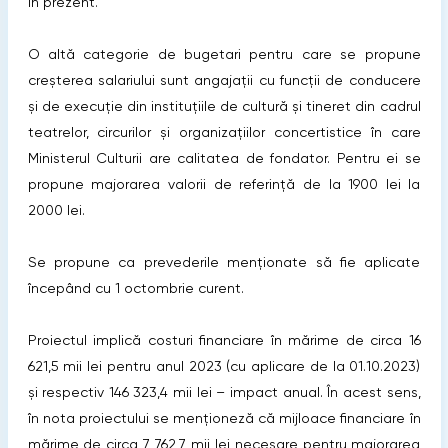
în prezent.
O altă categorie de bugetari pentru care se propune
creșterea salariului sunt angajații cu funcții de conducere
și de execuție din instituțiile de cultură și tineret din cadrul
teatrelor, circurilor și organizațiilor concertistice în care
Ministerul Culturii are calitatea de fondator. Pentru ei se
propune majorarea valorii de referință de la 1900 lei la
2000 lei.
Se propune ca prevederile menționate să fie aplicate
începând cu 1 octombrie curent.
Proiectul implică costuri financiare în mărime de circa 16
621,5 mii lei pentru anul 2023 (cu aplicare de la 01.10.2023)
și respectiv 146 323,4 mii lei – impact anual. În acest sens,
în nota proiectului se menționeză că mijloace financiare în
mărime de circa 7 762,7 mii lei necesare pentru majorarea