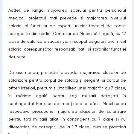
Astfel, pe lângă majorarea sporului pentru personalul
medical, proiectul mai prevede și majorarea nivelului
salarial al funcțiilor de expert judiciar (medic) de toate
categoriile din cadrul Centrului de Medicină Legală, cu 12
clase de salarizare succesive, în scopul asigurării unui nivel
salarial corespunzător responsabilității și sarcinilor funcției
deținute.
De asemenea, proiectul prevede majorarea claselor de
salarizare pentru corpul de soldați și sergenți și corpul de
ofițeri inferiori, precum și stabilirea unei majorări cu 7 clase,
în mărime egală pentru toți militarii detașați în
contingentul Forțelor de menținere a păcii. Modificarea
respectivă presupune majorarea claselor de salarizare
pentru toți militarii aflați în contingent cu 7 clase și nu
diferențiat, pe categorii (de la 1-7 clase) cum se practică