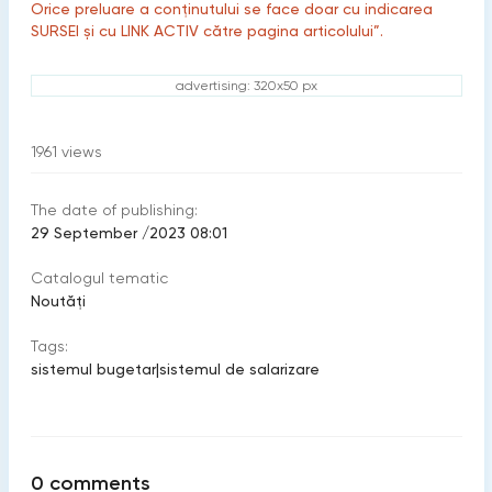
Orice preluare a conținutului se face doar cu indicarea
SURSEI și cu LINK ACTIV către pagina articolului”.
advertising: 320x50 px
1961
views
The date of publishing:
29 September /2023 08:01
Catalogul tematic
Noutăți
Tags:
sistemul bugetar
|
sistemul de salarizare
0
comments