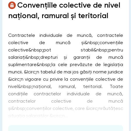
Convenţiile colective de nivel
naţional, ramural și teritorial
Contractele individuale de muncă, contractele
colective de muncă și&nbsp;convenţiile
colective&nbsp;pot stabili&nbsp;pentru
salariaţi&nbsp;drepturi și garanţii de muncă
suplimentare&nbsp;la cele prevăzute de legislaţia
muncii. &Icirc;n tabelul de mai jos găsiţi norme juridice
&icirc;n vigoare cu privire la convenţiile colective de
nivel&nbsp;naţional, ramural, teritorial. Toate
condiţiile contractelor individuale de muncă,
contractelor colective de muncă
și&nbsp;convenţiilor colective, care &icirc;nrăutăţesc
situaţia salariaţilor &icirc;n...