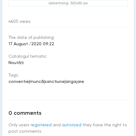
advertising: 320x50 px
4605
views
The date of publishing:
17 August /2020 09:22
Catalogul tematic
Noutăți
Tags:
conventie
|
muncă
|
sanctiune
|
angajare
0
comments
Only users
registered
and
autorized
they have the right to
post comments.