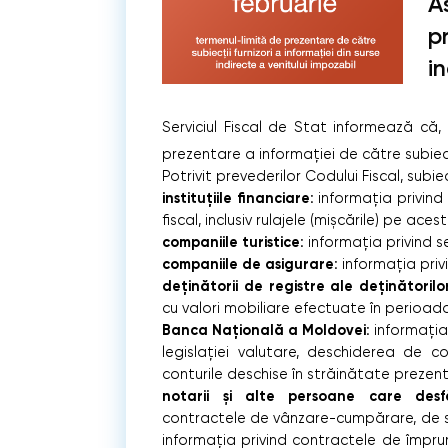
A
p
i
Serviciul Fiscal de Stat informează că
prezentare a informației de către subiecți
Potrivit prevederilor Codului Fiscal, subiec
instituțiile financiare
: informația privind
fiscal, inclusiv rulajele (mișcările) pe aces
companiile turistice
: informația privind se
companiile de asigurare
: informația pri
deținătorii de registre ale deținătorilo
cu valori mobiliare efectuate în perioada 
Banca Națională a Moldovei
: informați
legislației valutare, deschiderea de co
conturile deschise în străinătate prezenta
notarii și alte persoane care desf
contractele de vânzare-cumpărare, de sc
informația privind contractele de împru