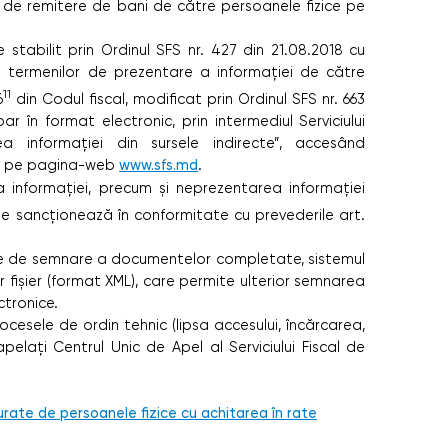
me de remitere de bani de către persoanele fizice pe
stabilit prin Ordinul SFS nr. 427 din 21.08.2018 cu
i și termenilor de prezentare a informației de către
11
6
din Codul fiscal, modificat prin Ordinul SFS nr. 663
ar în format electronic, prin intermediul Serviciului
ea informației din sursele indirecte”, accesând
 de pe pagina-web
www.sfs.md
.
 informației, precum și neprezentarea informației
 se sancționează în conformitate cu prevederile art.
le de semnare a documentelor completate, sistemul
r fișier (format XML), care permite ulterior semnarea
ctronice.
ocesele de ordin tehnic (lipsa accesului, încărcarea,
pelați Centrul Unic de Apel al Serviciului Fiscal de
:
rate de persoanele fizice cu achitarea în rate