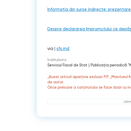
Informația din surse indirecte: prezentare
Despre declararea împrumutului ce depășeș
via |
sfs.md
Institutions:
Serviciul Fiscal de Stat
|
Publicaţia periodică "M
„Acest articol aparține exclusiv P.P. „Monitorul 
de autor.
Orice preluare a conținutului se face doar cu in
adve