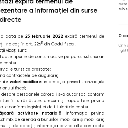
stăzi expiră termenul de
surse
rezentare a informației din surse
subie
ndirecte
0
c
25 februarie 2022
, la data de
expiră termenul de
11
i indicați în art. 226
din Codul fiscal.
Only 
ții vizați sunt:
right
 toate tipurile de conturi active pe parcursul unui an
te conturi;
rviciile turistice prestate;
vind contractele de asigurare;
r de valori mobiliare
: informația privind tranzacțiile
anului fiscal;
a despre persoanele cărora li s-a autorizat, conform
nturi în străinătate, precum și rapoartele privind
te conform legislației de titularii de conturi;
ășoară activitate notarială
:
informația privind
himb, de arendă a bunurilor imobiliare și mobiliare;
mut și de donații; informația privind alte contracte