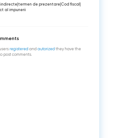
 indirecte
|
termen de prezentare
|
Cod fiscal
|
ct al impunerii
omments
users
registered
and
autorized
they have the
 to post comments.