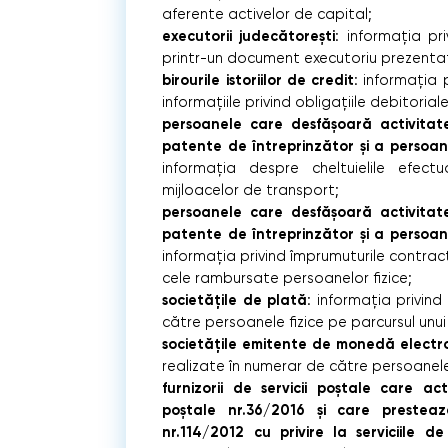
aferente activelor de capital;
executorii judecătorești
: informația pri
printr-un document executoriu prezenta
birourile istoriilor de credit
: informația p
informațiile privind obligațiile debitoriale
persoanele care desfășoară activitate
patente de întreprinzător și a persoan
informația despre cheltuielile efec
mijloacelor de transport;
persoanele care desfășoară activitate
patente de întreprinzător și a persoan
informația privind împrumuturile contract
cele rambursate persoanelor fizice;
societățile de plată
: informația privind
către persoanele fizice pe parcursul unui 
societățile emitente de monedă electr
realizate în numerar de către persoanele f
furnizorii de servicii poștale care a
poștale nr.36/2016 și care prestea
nr.114/2012 cu privire la serviciile 