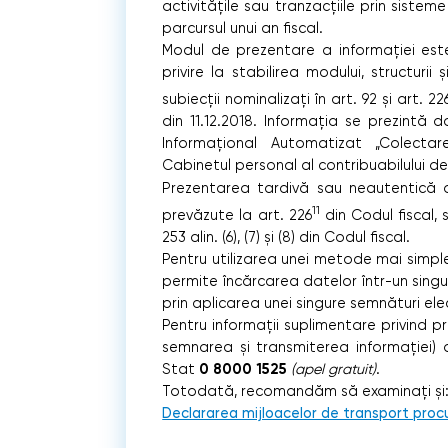
activitățile sau tranzacțiile prin siste
parcursul unui an fiscal.
Modul de prezentare a informației este 
privire la stabilirea modului, structuri
subiecții nominalizați în art. 92 și art. 22
din 11.12.2018. Informația se prezintă do
Informațional Automatizat „Colectar
Cabinetul personal al contribuabilului
Prezentarea tardivă sau neautentică a
11
prevăzute la art. 226
din Codul fiscal,
253 alin. (6), (7) și (8) din Codul fiscal.
Pentru utilizarea unei metode mai simp
permite încărcarea datelor într-un singu
prin aplicarea unei singure semnături ele
Pentru informații suplimentare privind pr
semnarea și transmiterea informației) a
0 8000 1525
Stat
(apel gratuit)
.
Totodată, recomandăm să examinați și
Declararea mijloacelor de transport procu