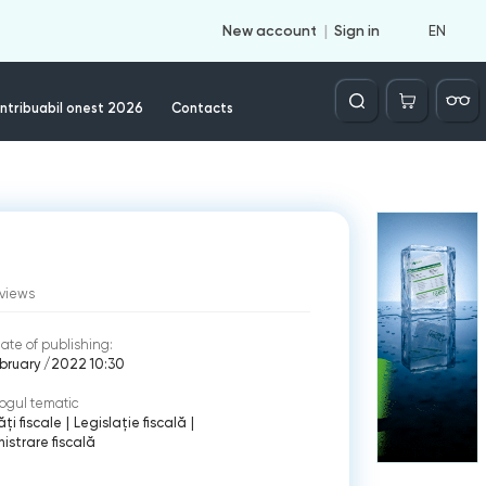
EN
New account
Sign in
Căutare
ntribuabil onest 2026
Contacts
views
ate of publishing:
bruary /2022 10:30
ogul tematic
ți fiscale
|
Legislație fiscală
|
istrare fiscală