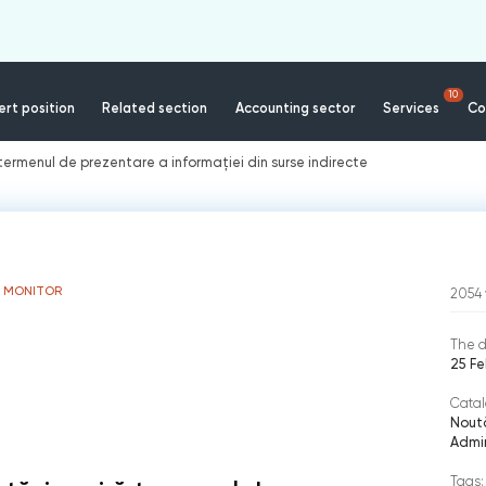
10
rt position
Related section
Accounting sector
Services
Co
termenul de prezentare a informației din surse indirecte
S MONITOR
2054
The d
25 Fe
Catal
Noută
Admin
Tags: