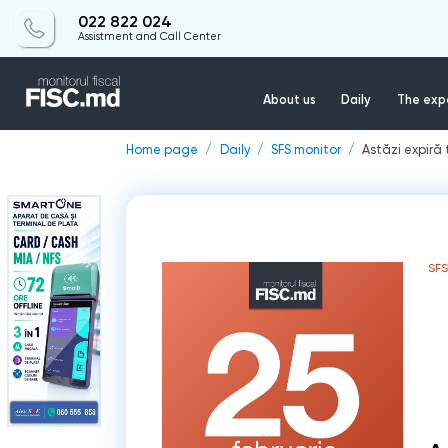
022 822 024
Assistment and Call Center
About us
Daily
The expe
Home page
Daily
SFS monitor
Astăzi expiră 
SF