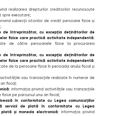
vind realizarea drepturilor creditorilor recunoscute
t spre executare;
rivind subiecții istoriilor de credit persoane fizice și
;
 de întreprinzător, cu excepția deținătorilor de
elor fizice care practică activitate independentă
:
tuate de către persoanele fizice la procurarea
 de întreprinzător, cu excepția deținătorilor de
elor fizice care practică activitate independentă
:
ate de la persoane fizice în perioada anului fiscal și
 activitățile sau tranzacțiile realizate în numerar de
an fiscal;
onică
: informația privind activitățile sau tranzacțiile
izice pe parcursul unui an fiscal;
ctivează în conformitate cu Legea comunicațiilor
ză servicii de plată în conformitate cu Legea
de plată și moneda electronică
: informația privind