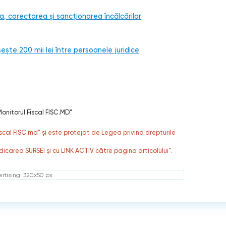
a, corectarea și sancționarea încălcărilor
te 200 mii lei între persoanele juridice
onitorul Fiscal FISC.MD"
fiscal FISC.md” și este protejat de Legea privind drepturile
dicarea SURSEI și cu LINK ACTIV către pagina articolului”.
rtising: 320x50 px