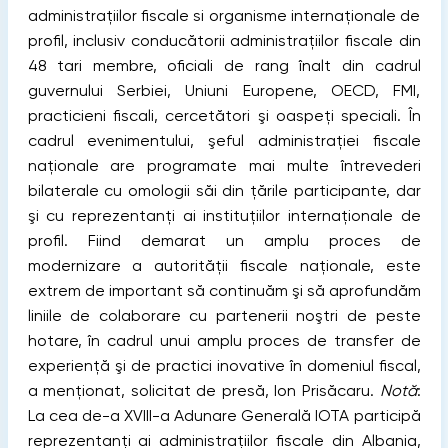
administraţiilor fiscale si organisme internaţionale de
profil, inclusiv conducătorii administraţiilor fiscale din
48 tari membre, oficiali de rang înalt din cadrul
guvernului Serbiei, Uniuni Europene, OECD, FMI,
practicieni fiscali, cercetători şi oaspeţi speciali.
În
cadrul evenimentului, şeful administraţiei fiscale
naţionale are programate mai multe întrevederi
bilaterale cu omologii săi din ţările participante, dar
şi cu reprezentanţi ai instituţiilor internaţionale de
profil. Fiind demarat un amplu proces de
modernizare a autorităţii fiscale naţionale, este
extrem de important să continuăm şi să aprofundăm
liniile de colaborare cu partenerii noştri de peste
hotare, în cadrul unui amplu proces de transfer de
experienţă şi de practici inovative în domeniul fiscal,
a menţionat, solicitat de presă, Ion Prisăcaru.
Notă
:
La cea de-a XVIII-a Adunare Generală IOTA participă
reprezentanţi ai administraţiilor fiscale din Albania,