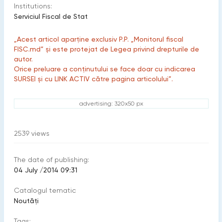
Institutions:
Serviciul Fiscal de Stat
„Acest articol aparține exclusiv P.P. „Monitorul fiscal
FISC.md” și este protejat de Legea privind drepturile de
autor.
Orice preluare a conținutului se face doar cu indicarea
SURSEI și cu LINK ACTIV către pagina articolului”.
advertising: 320x50 px
2539
views
The date of publishing:
04 July /2014 09:31
Catalogul tematic
Noutăți
Tags: