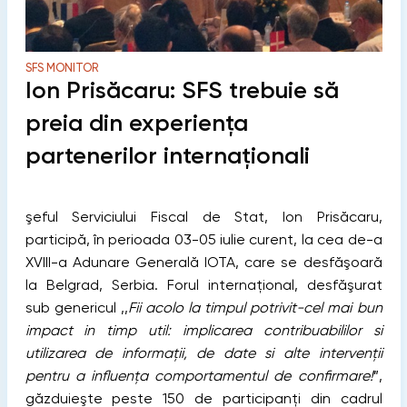
SFS MONITOR
Ion Prisăcaru: SFS trebuie să
preia din experienţa
partenerilor internaţionali
şeful Serviciului Fiscal de Stat, Ion Prisăcaru,
participă, în perioada 03-05 iulie curent, la cea de-a
XVIII-a Adunare Generală IOTA, care se desfăşoară
la Belgrad, Serbia. Forul internaţional, desfăşurat
sub genericul ,,
Fii acolo la timpul potrivit-cel mai bun
impact in timp util: implicarea contribuabililor si
utilizarea de informaţii, de date si alte intervenţii
pentru a influenţa comportamentul de confirmare!
”,
găzduieşte peste 150 de participanţi din cadrul