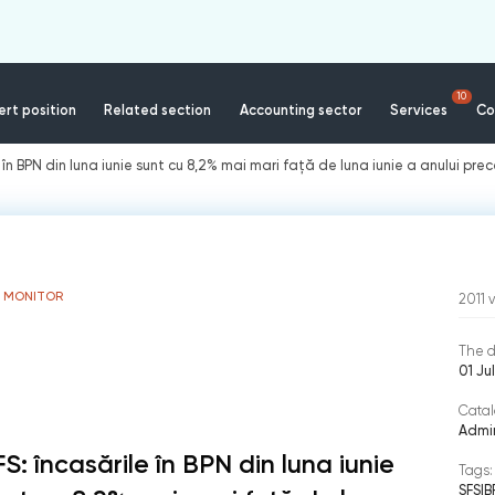
10
rt position
Related section
Accounting sector
Services
Co
e în BPN din luna iunie sunt cu 8,2% mai mari față de luna iunie a anului pr
S MONITOR
2011
The d
01 Ju
Catal
Admin
FS: încasările în BPN din luna iunie
Tags:
SFS
|
B