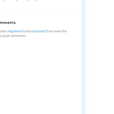
omments
users
registered
and
autorized
they have the
 to post comments.