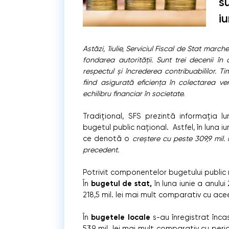
s
i
Astăzi, 1iulie, Serviciul Fiscal de Stat marc
fondarea autorității. Sunt trei decenii în
respectul și încrederea contribuabililor.
fiind asigurată eficiența în colectarea v
echilibru financiar în societate.
Tradițional, SFS prezintă informația lu
bugetul public național. Astfel, în luna i
ce denotă o
creștere cu peste 309,9 mil. 
precedent.
Potrivit componentelor bugetului public n
bugetul de stat,
În
în luna iunie a anulu
218,5 mil. lei mai mult comparativ cu ace
bugetele locale
În
s-au înregistrat înca
53,9 mil. lei mai mult comparativ cu per