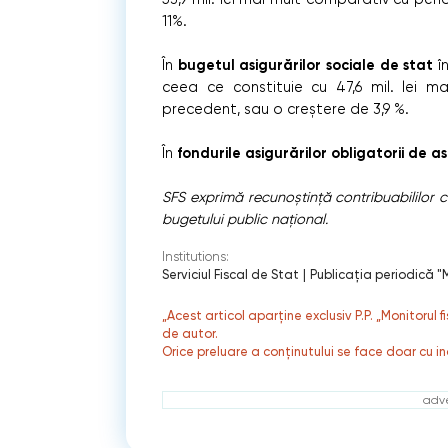
11%.
bugetul asigurărilor sociale de stat
În
î
ceea ce constituie cu 47,6 mil. lei m
precedent, sau o creștere de 3,9 %.
fondurile asigurărilor obligatorii de 
În
SFS exprimă recunoștință contribuabililor ca
bugetului public național.
Institutions:
Serviciul Fiscal de Stat
|
Publicaţia periodică "M
„Acest articol aparține exclusiv P.P. „Monitorul 
de autor.
Orice preluare a conținutului se face doar cu in
adve