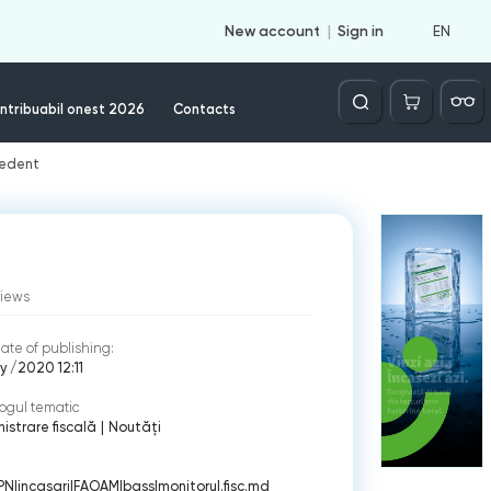
EN
New account
Sign in
Căutare
ntribuabil onest 2026
Contacts
ecedent
views
ate of publishing:
ly /2020 12:11
ogul tematic
istrare fiscală
|
Noutăți
PN
|
incasari
|
FAOAM
|
bass
|
monitorul.fisc.md