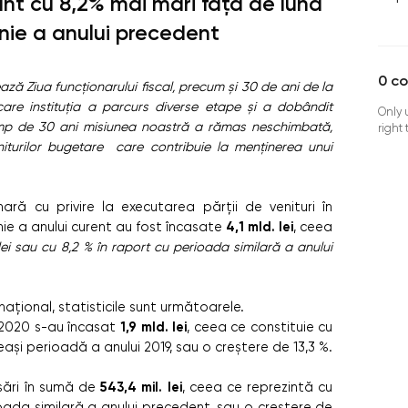
unt cu 8,2% mai mari față de luna
unie a anului precedent
0
c
hează Ziua funcționarului fiscal, precum și 30 de ani de la
 care instituția a parcurs diverse etape și a dobândit
Only 
 Timp de 30 ani misiunea noastră a rămas neschimbată,
right
eniturilor bugetare care contribuie la menținerea unui
nară cu privire la executarea părții de venituri în
4,1 mld. lei
unie a anului curent au fost încasate
, ceea
lei sau cu 8,2 % în raport cu perioada similară a anului
ațional, statisticile sunt următoarele.
1,9 mld. lei
i 2020 s-au încasat
, ceea ce constituie cu
eași perioadă a anului 2019, sau o creștere de 13,3 %.
543,4 mil. lei
sări în sumă de
, ceea ce reprezintă cu
ioada similară a anului precedent, sau o creștere de