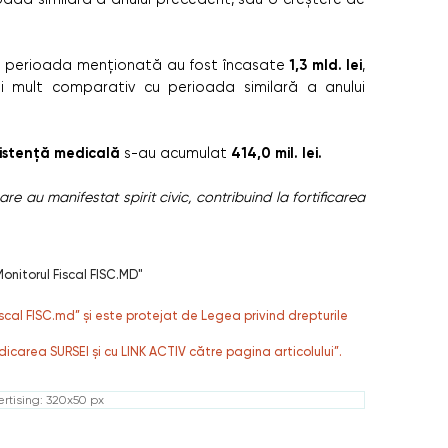
1,3 mld. lei
n perioada menționată au fost încasate
,
ai mult comparativ cu perioada similară a anului
asistență medicală
414,0 mil. lei.
s-au acumulat
re au manifestat spirit civic, contribuind la fortificarea
onitorul Fiscal FISC.MD"
fiscal FISC.md” și este protejat de Legea privind drepturile
dicarea SURSEI și cu LINK ACTIV către pagina articolului”.
rtising: 320x50 px