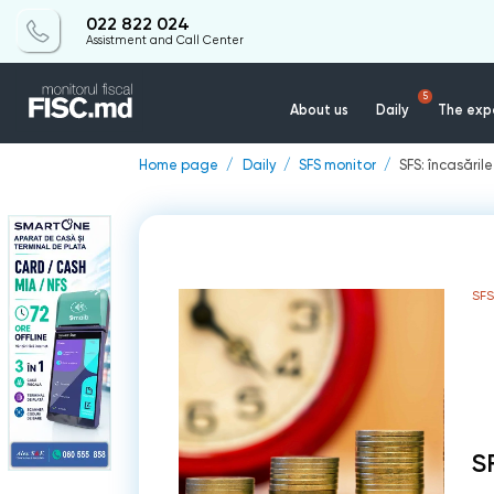
022 822 024
Assistment and Call Center
5
About us
Daily
The expe
Home page
Daily
SFS monitor
SFS: încasăril
SF
S