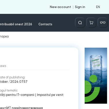
EN
New account
Sign in
Căutare
ntribuabil onest 2026
Contacts
 парка
iews
ate of publishing:
ctober /2024 07:57
ogul tematic
ități pentru IT-companii
|
Impozitul pe venit
дент
|
ИТ парк
|
пожертвования