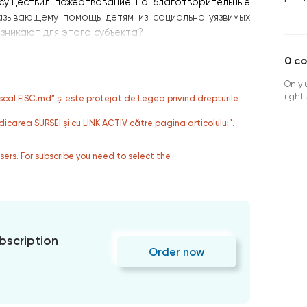
существил пожертвование на благотворительные
азывающему помощь детям из социально уязвимых
озникают для этого субъекта?
0
c
Only 
right
fiscal FISC.md” și este protejat de Legea privind drepturile
dicarea SURSEI și cu LINK ACTIV către pagina articolului”.
users. For subscribe you need to select the
bscription
Order now