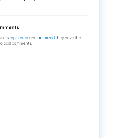
omments
users
registered
and
autorized
they have the
 to post comments.