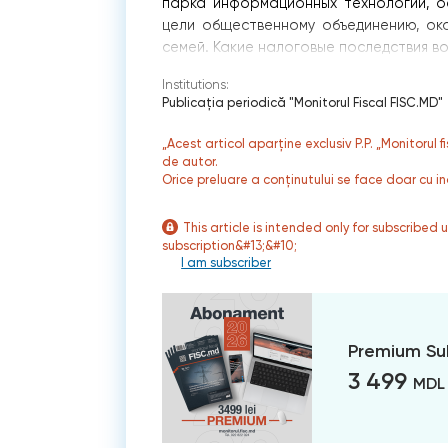
парка информационных технологий, о
цели общественному объединению, ок
семей. Какие налоговые последствия в
Institutions:
Publicaţia periodică "Monitorul Fiscal FISC.MD"
„Acest articol aparține exclusiv P.P. „Monitorul 
de autor.
Orice preluare a conținutului se face doar cu in
This article is intended only for subscribed 
subscription&#13;&#10;
I am subscriber
Premium Su
3 499
MDL