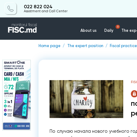
022 822 024
Assistment and Call Center
6
About us
Daily
The expe
Home page
The expert position
Fiscal practice
FIS
п
р
По случаю начала нового учебного год