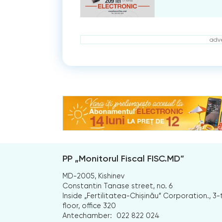
adve
PP „Monitorul Fiscal FISC.MD”
MD-2005, Kishinev
Constantin Tanase street, no. 6
Inside „Fertilitatea-Chișinău” Corporation., 3-
floor, office 320
Antechamber:
022 822 024