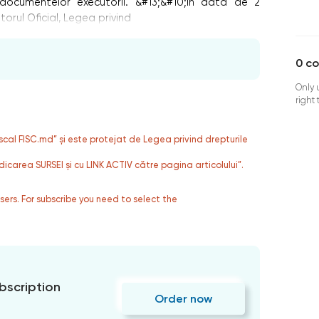
documentelor executorii. &#13;&#10;În data de 2
orul Oficial, Legea privind
0
c
Only 
right
fiscal FISC.md” și este protejat de Legea privind drepturile
dicarea SURSEI și cu LINK ACTIV către pagina articolului”.
users. For subscribe you need to select the
bscription
Order now