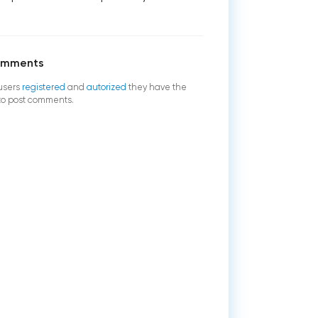
omments
users
registered
and
autorized
they have the
 to post comments.