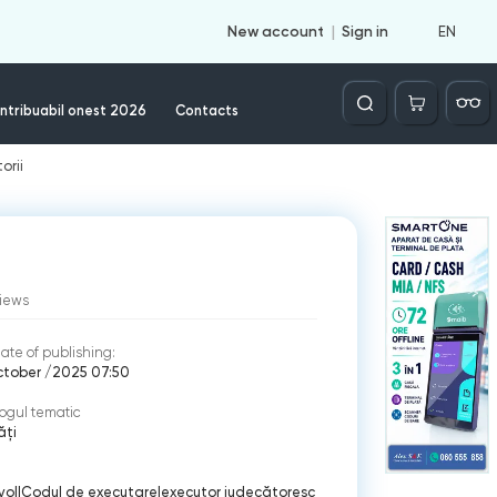
EN
New account
Sign in
Căutare
ntribuabil onest 2026
Contacts
orii
iews
ate of publishing:
ctober /2025 07:50
ogul tematic
ăți
vol
|
Codul de executare
|
executor judecătoresc