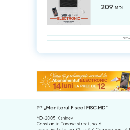
209
MDL
adve
PP „Monitorul Fiscal FISC.MD”
MD-2005, Kishinev
Constantin Tanase street, no. 6
Inside „Fertilitatea-Chișinău” Corporation., 3-