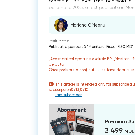
procedurii de executare benevolă a 
octombrie 2025, a fost publicată în Monit
Mariana Gîrleanu
Institutions:
Publicaţia periodică "Monitorul Fiscal FISC.MD"
„Acest articol aparține exclusiv P.P. „Monitorul 
de autor.
Orice preluare a conținutului se face doar cu in
This article is intended only for subscribed 
subscription&#13;&#10;
I am subscriber
Premium Su
3 499
MDL