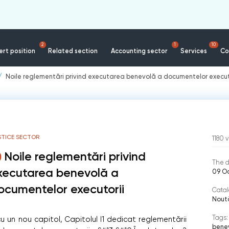
2
1
10
rt position
Related section
Accounting sector
Services
Co
Noile reglementări privind executarea benevolă a documentelor execut
STICE SECTOR
1180
v
Noile reglementări privind
The d
xecutarea benevolă a
09 O
ocumentelor executorii
Catal
Nout
Tags:
un nou capitol, Capitolul I1 dedicat reglementării
bene