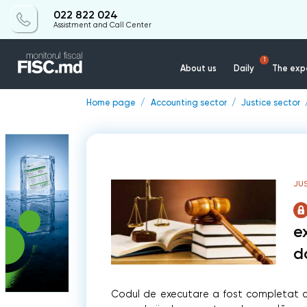
022 822 024
Assistment and Call Center
1
About us
Daily
The expe
Home page
Accounting sector
Justice sector
JU
e
d
Codul de executare a fost completat cu 