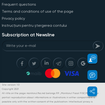
Frequent questions
Terms and conditions of use of the page
Privacy policy
Instrucțiuni pentru ștergerea contului
Subscription at Newsline
Site version: 1.0
Copyright 2021
All riths on the page monitorul.fisc.md belongs P.P. „Monitorul Fiscal FISC.MD”. Full or
partial reproduction about informations or illustrations in either compartment is
possible only with the written consent of the publication. Intellectual piracy is