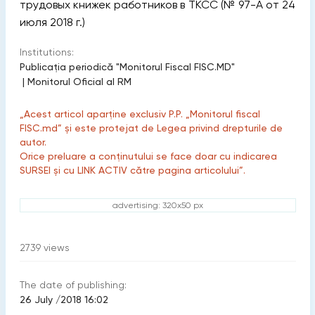
трудовых книжек работников в ТКСС (№ 97-A от 24
июля 2018 г.)
Institutions:
Publicaţia periodică "Monitorul Fiscal FISC.MD"
|
Monitorul Oficial al RM
„Acest articol aparține exclusiv P.P. „Monitorul fiscal
FISC.md” și este protejat de Legea privind drepturile de
autor.
Orice preluare a conținutului se face doar cu indicarea
SURSEI și cu LINK ACTIV către pagina articolului”.
advertising: 320x50 px
2739
views
The date of publishing:
26 July /2018 16:02