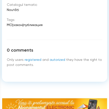
Catalogul tematic
Noutăți
Tags:
МО
|
закон
|
публикация
0
comments
Only users
registered
and
autorized
they have the right to
post comments.