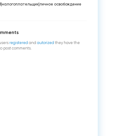
8
|
налогоплательщик
|
личное освобождение
omments
users
registered
and
autorized
they have the
 to post comments.