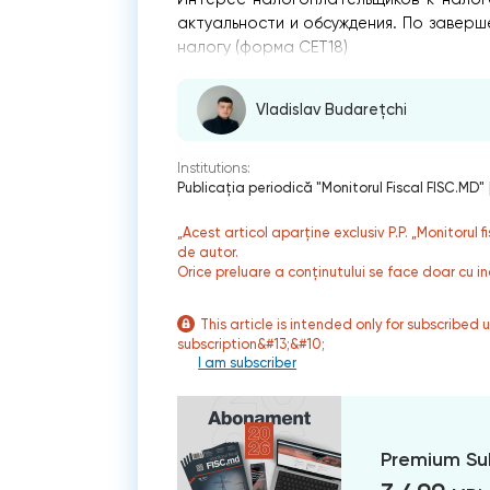
актуальности и обсуждения. По завер
налогу (форма CET18)
Vladislav Budarețchi
Institutions:
Publicaţia periodică "Monitorul Fiscal FISC.MD"
„Acest articol aparține exclusiv P.P. „Monitorul 
de autor.
Orice preluare a conținutului se face doar cu in
This article is intended only for subscribed 
subscription&#13;&#10;
I am subscriber
Premium Su