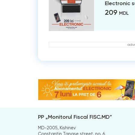
Electronic 
209
MDL
adve
PP „Monitorul Fiscal FISC.MD”
MD-2005, Kishinev
Constantin Tanase street, no. 6