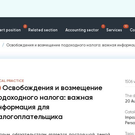
2
1
10
rt position
Related section
Accounting sector
Services
Co
Освобождения и возмещение подоходного налога: важная информа
CAL PRACTICE
1506
Освобождения и возмещение
одоходного налога: важная
The d
20 Au
нформация для
Catal
алогоплательщика
Impoz
Perso
Tags:
овым обязательствам является постоянной темой