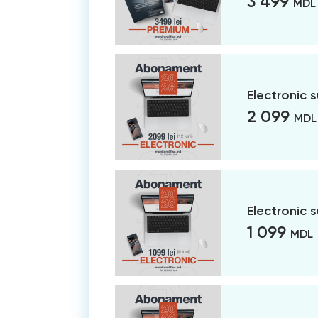
3 499
MDL
Electronic 
2 099
MDL
Electronic 
1 099
MDL