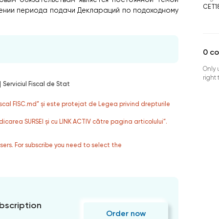
CET1
шении периода подачи Деклараций по подоходному
0
c
Only 
right
|
Serviciul Fiscal de Stat
fiscal FISC.md” și este protejat de Legea privind drepturile
dicarea SURSEI și cu LINK ACTIV către pagina articolului”.
users. For subscribe you need to select the
bscription
Order now