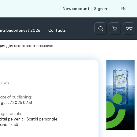
EN
New account
Sign in
Căutare
ntribuabil onest 2026
Contacts
ция для налогоплательщика
views
ate of publishing:
gust /2025 07:51
ogul tematic
itul pe venit
|
Scutiri personale
|
ana fizică