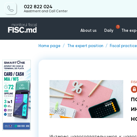
022 822 024
Assistment and Call Center
1
About us
Daily
The expe
Home page
The expert position
Fiscal practice
FIS
п
и
н
Интерес налогоплательщиков к налог