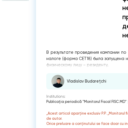
н
п
д
н
В результате проведения кампании по
налоге (форма CET18) была запущена 
физическому лицу – резиденту,
Vladislav Budarețchi
Institutions:
Publicaţia periodică "Monitorul Fiscal FISC.MD"
„Acest articol aparține exclusiv P.P. „Monitorul 
de autor.
Orice preluare a conținutului se face doar cu in