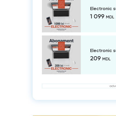
Electronic 
1 099
MDL
Electronic 
209
MDL
adve