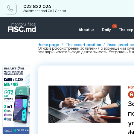
022 822 024
Assistment and Call Center
10
About us
Daily
The expe
Home page
The expert position
Fiscal practice
Отказ в рассмотрении Заявления о возмещении су
предпринимательскую деятельность. Устранение 
FIS
З
п
у
ф