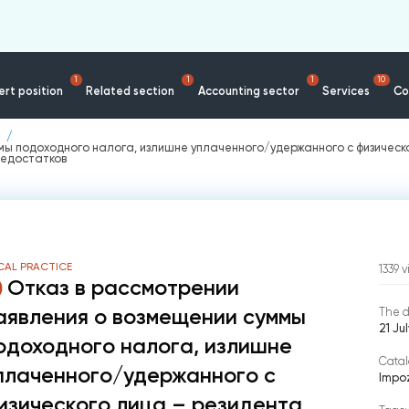
1
1
1
10
rt position
Related section
Accounting sector
Services
Co
ммы подоходного налога, излишне уплаченного/удержанного с физическ
недостатков
CAL PRACTICE
1339
v
Отказ в рассмотрении
аявления о возмещении суммы
The d
21 Ju
одоходного налога, излишне
Catal
плаченного/удержанного с
Impoz
изического лица – резидента,