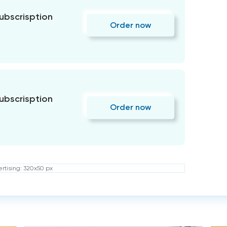
subscrisption
Order now
subscrisption
Order now
rtising: 320x50 px