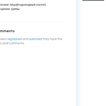
ческие лица
|
подоходный налог
|
ещение суммы
omments
users
registered
and
autorized
they have the
 to post comments.