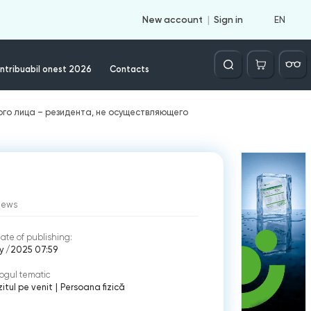
EN
New account
Sign in
Căutare
ntribuabil onest 2026
Contacts
ого лица – резидента, не осуществляющего
iews
ate of publishing:
ly /2025 07:59
ogul tematic
itul pe venit
|
Persoana fizică