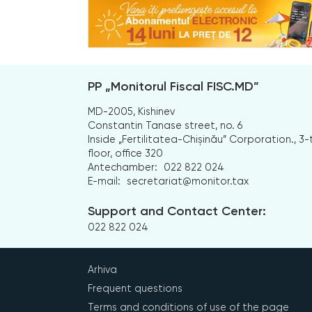
PP „Monitorul Fiscal FISC.MD”
MD-2005, Kishinev
Constantin Tanase street, no. 6
Inside „Fertilitatea-Chișinău” Corporation., 3-
floor, office 320
Antechamber:
022 822 024
E-mail:
secretariat@monitor.tax
Support and Contact Center:
022 822 024
Arhiva
Frequent questions
Terms and conditions of use of the page