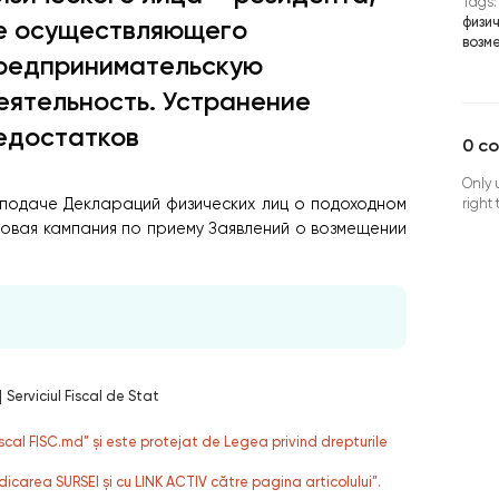
Tags:
физи
е осуществляющего
возм
редпринимательскую
еятельность. Устранение
едостатков
0
c
Only 
 подаче Деклараций физических лиц о подоходном
right
новая кампания по приему Заявлений о возмещении
|
Serviciul Fiscal de Stat
fiscal FISC.md” și este protejat de Legea privind drepturile
dicarea SURSEI și cu LINK ACTIV către pagina articolului”.