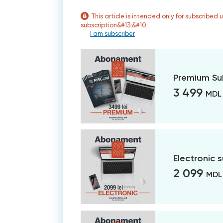
This article is intended only for subscribed 
subscription&#13;&#10;
I am subscriber
Premium Su
3 499
MDL
Electronic 
2 099
MDL