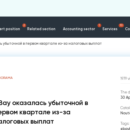
2
1
10
rt position
Related section
Accounting sector
Services
Co
ь убыточной в первом квартале из-за налоговых выплат
NORAMA
1979
v
The d
30 Ap
Bay оказалась убыточной в
Catal
ервом квартале из-за
Nout
алоговых выплат
Tags:
ebay