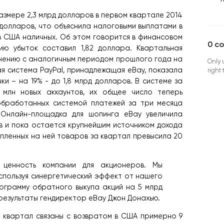
азмере 2,3 млрд долларов в первом квартале 2014
 долларов, что объяснила налоговыми выплатами в
в США наличных. Об этом говорится в финансовом
0
c
ию убыток составил 1,82 доллара. Квартальная
внению с аналогичным периодом прошлого года на
Only 
я система PayPal, принадлежащая eBay, показала
right
и – на 19% - до 1,8 млрд долларов. В системе за
 млн новых аккаунтов, их общее число теперь
обработанных системой платежей за три месяца
 Онлайн-площадка для шопинга eBay увеличила
ов и пока остается крупнейшим источником дохода
упленных на ней товаров за квартал превысила 20
 ценность компании для акционеров. Мы
используя синергетический эффект от нашего
ограмму обратного выкупа акций на 5 млрд
результаты гендиректор eBay Джон Донахью.
а квартал связаны с возвратом в США примерно 9