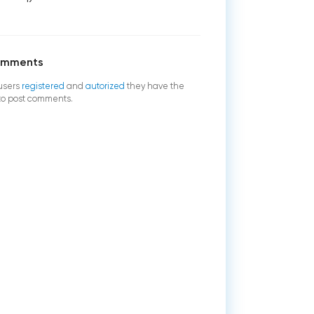
omments
users
registered
and
autorized
they have the
 to post comments.