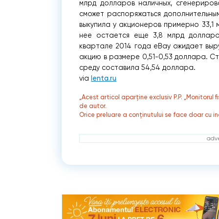
млрд долларов наличных, сгенериров
сможет распоряжаться дополнительным
выкупила у акционеров примерно 33,1 м
нее остается еще 3,8 млрд долларо
квартале 2014 года eBay ожидает выр
акцию в размере 0,51-0,53 доллара. С
среду составила 54,54 доллара.
via
lenta.ru
„Acest articol aparține exclusiv P.P. „Monitorul 
de autor.
Orice preluare a conținutului se face doar cu in
adve