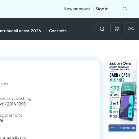
EN
New account
Sign in
Căutare
ntribuabil onest 2026
Contacts
iews
ate of publishing:
ril /2014 10:18
ogul tematic
ăți
|
налог
|
убытки