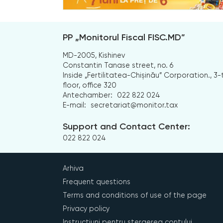
PP „Monitorul Fiscal FISC.MD”
MD-2005, Kishinev
Constantin Tanase street, no. 6
Inside „Fertilitatea-Chișinău” Corporation., 3-
floor, office 320
Antechamber:
022 822 024
E-mail:
secretariat@monitor.tax
Support and Contact Center:
022 822 024
Arhiva
Frequent questions
Terms and conditions of use of the page
Privacy policy
Instrucțiuni pentru ștergerea contului