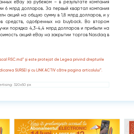
анных eBay за рубежом – в результате компания
и 6 млрд долларов. За первый квартал компания
лн акций на общую сумму в 1,8 млрд долларов, и у
в средств, одобренных на buyback. Во втором
учки порядка 4,3-4,4 млрд долларов и прибыли на
тоимость акций eBay на закрытии торгов Nasdaq в
fiscal FISC.md” și este protejat de Legea privind drepturile
dicarea SURSEI și cu LINK ACTIV către pagina articolului”.
rtising: 320x50 px