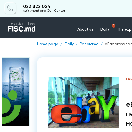
022 822 024
Assistment and Call Center
1
About us
Daily
The expe
Home page
Daily
Panorama
eBay оказалас
PA
e
п
н