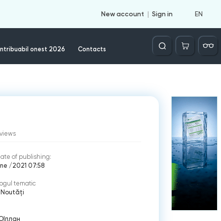
EN
New account
Sign in
Căutare
ntribuabil onest 2026
Contacts
views
ate of publishing:
ne /2021 07:58
ogul tematic
Noutăți
О
|
план