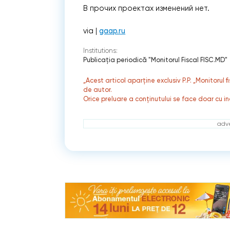
В прочих проектах изменений нет.
via |
gaap.ru
Institutions:
Publicaţia periodică "Monitorul Fiscal FISC.MD"
„Acest articol aparține exclusiv P.P. „Monitorul 
de autor.
Orice preluare a conținutului se face doar cu in
adve