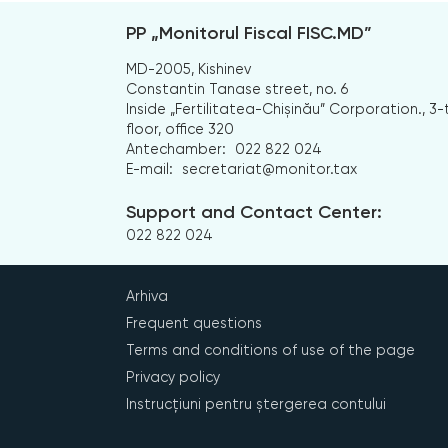
PP „Monitorul Fiscal FISC.MD”
MD-2005, Kishinev
Constantin Tanase street, no. 6
Inside „Fertilitatea-Chișinău” Corporation., 3-
floor, office 320
Antechamber:
022 822 024
E-mail:
secretariat@monitor.tax
Support and Contact Center:
022 822 024
Arhiva
Frequent questions
Terms and conditions of use of the page
Privacy policy
Instrucțiuni pentru ștergerea contului