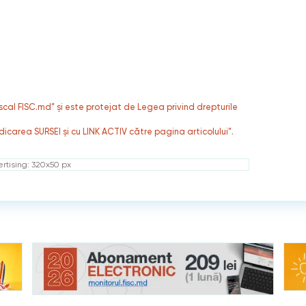
fiscal FISC.md” și este protejat de Legea privind drepturile
dicarea SURSEI și cu LINK ACTIV către pagina articolului”.
rtising: 320x50 px