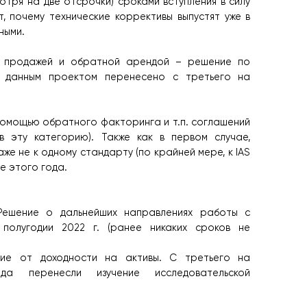
тря на две отсрочки) сроками вступления в силу
, почему технические коррективы выпустят уже в
ными.
 с продажей и обратной арендой – решение по
 данным проектом перенесено с третьего на
омощью обратного факторинга и т.п. соглашений
в эту категорию). Также как в первом случае,
же не к одному стандарту (по крайней мере, к IAS
ле этого года.
 Решение о дальнейших направлениях работы с
полугодии 2022 г. (ранее никаких сроков не
ящие от доходности на активы. С третьего на
да перенесли изучение исследовательской