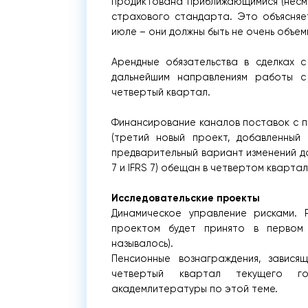
продиктована приближающимися (несмо
страхового стандарта. Это объясняет
июле – они должны быть не очень объем
Арендные обязательства в сделках
дальнейшим направлениям работы с
четвертый квартал.
Финансирование каналов поставок с п
(третий новый проект, добавленный 
предварительный вариант изменений да
7 и IFRS 7) обещан в четвертом кварта
Исследовательские проекты
Динамическое управление рисками.
проектом будет принято в первом 
называлось).
Пенсионные вознаграждения, завис
четвертый квартал текущего го
академлитературы по этой теме.