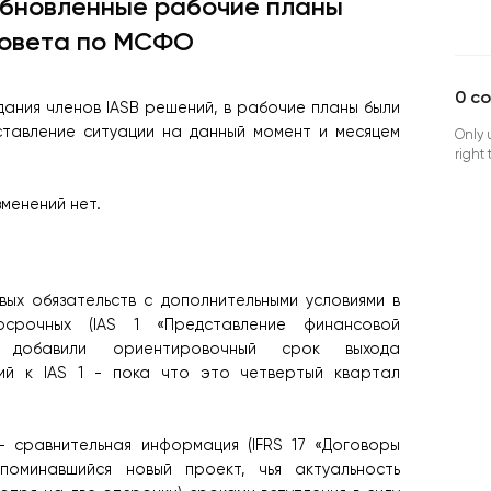
бновленные рабочие планы
овета по МСФО
0
c
дания членов IASB решений, в рабочие планы были
ставление ситуации на данный момент и месяцем
Only 
right
менений нет.
ых обязательств с дополнительными условиями в
осрочных (IAS 1 «Представление финансовой
добавили ориентировочный срок выхода
ий к IAS 1 - пока что это четвертый квартал
– сравнительная информация (IFRS 17 «Договоры
поминавшийся новый проект, чья актуальность