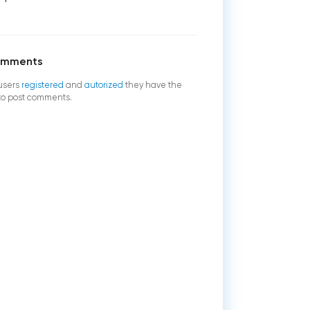
omments
users
registered
and
autorized
they have the
 to post comments.