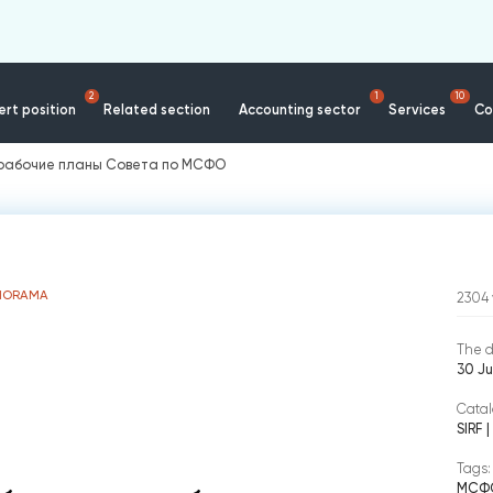
2
1
10
rt position
Related section
Accounting sector
Services
Co
рабочие планы Совета по МСФО
NORAMA
2304
The d
30 Ju
Catal
SIRF
|
Tags:
МСФ