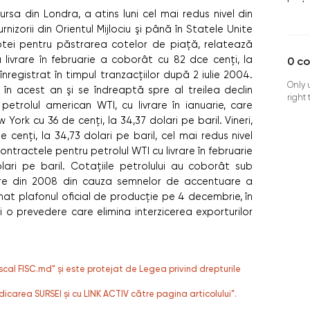
bursa din Londra, a atins luni cel mai redus nivel din
furnizorii din Orientul Mijlociu şi până în Statele Unite
ptei pentru păstrarea cotelor de piaţă, relatează
 livrare în februarie a coborât cu 82 dce cenţi, la
0
c
 înregistrat în timpul tranzacţiilor după 2 iulie 2004.
Only 
 în acest an şi se îndreaptă spre al treilea declin
right
etrolul american WTI, cu livrare în ianuarie, care
w York cu 36 de cenţi, la 34,37 dolari pe baril. Vineri,
 cenţi, la 34,73 dolari pe baril, cel mai redus nivel
ontractele pentru petrolul WTI cu livrare în februarie
ari pe baril. Cotaţiile petrolului au coborât sub
nciare din 2008 din cauza semnelor de accentuare a
t plafonul oficial de producţie pe 4 decembrie, în
o prevedere care elimina interzicerea exporturilor
fiscal FISC.md” și este protejat de Legea privind drepturile
dicarea SURSEI și cu LINK ACTIV către pagina articolului”.