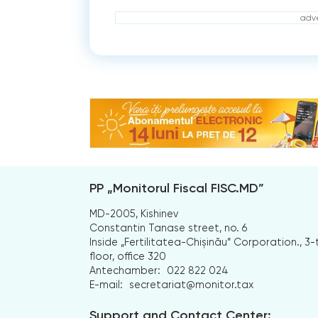
adve
PP „Monitorul Fiscal FISC.MD”
MD-2005, Kishinev
Constantin Tanase street, no. 6
Inside „Fertilitatea-Chișinău” Corporation., 3-
floor, office 320
Antechamber:
022 822 024
E-mail:
secretariat@monitor.tax
Support and Contact Center: