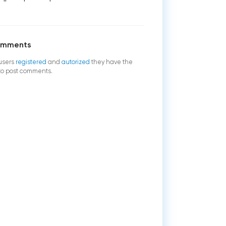
omments
users
registered
and
autorized
they have the
 to post comments.