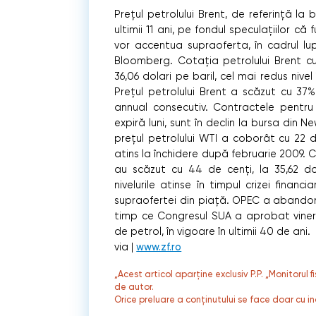
Preţul petrolului Brent, de referinţă la 
ultimii 11 ani, pe fondul speculaţiilor că 
vor accentua supraoferta, în cadrul lu
Bloomberg.
Cotaţia petrolului Brent cu
36,06 dolari pe baril, cel mai redus nivel
Preţul petrolului Brent a scăzut cu 37%
annual consecutiv. Contractele pentru p
expiră luni, sunt în declin la bursa din Ne
preţul petrolului WTI a coborât cu 22 de
atins la închidere după februarie 2009. C
au scăzut cu 44 de cenţi, la 35,62 dol
nivelurile atinse în timpul crizei fina
supraofertei din piaţă. OPEC a abandona
timp ce Congresul SUA a aprobat vineri 
de petrol, în vigoare în ultimii 40 de ani.
via |
www.zf.ro
„Acest articol aparține exclusiv P.P. „Monitorul 
de autor.
Orice preluare a conținutului se face doar cu in