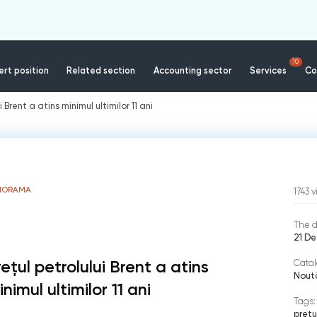
10
rt position
Related section
Accounting sector
Services
Co
i Brent a atins minimul ultimilor 11 ani
NORAMA
1743
v
The d
21 De
reţul petrolului Brent a atins
Catal
Nout
nimul ultimilor 11 ani
Tags:
preţu