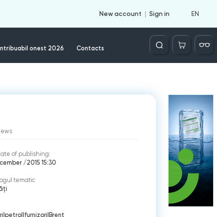
EN
New account
Sign in
Căutare
ntribuabil onest 2026
Contacts
iews
ate of publishing:
cember /2015 15:30
ogul tematic
ăți
ri
|
petrol
|
furnizori
|
Brent