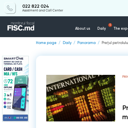
022 822 024
Assistment and Call Center
5
About us
Daily
The expe
Home page
Daily
Panorama
Preţul petrolulu
PA
P
mi