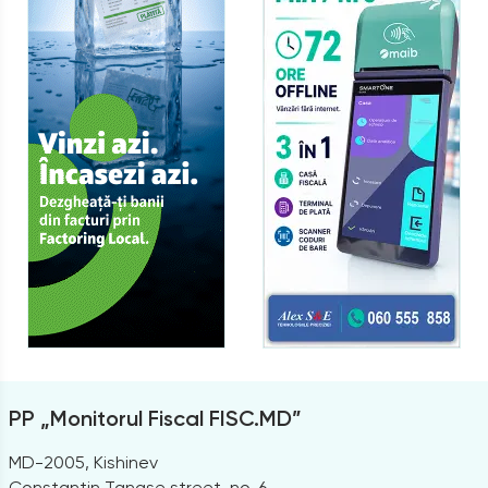
PP „Monitorul Fiscal FISC.MD”
MD-2005, Kishinev
Constantin Tanase street, no. 6