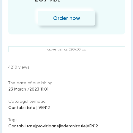
Order now
advertising: 320x50 px
4210
views
The date of publishing:
23 March /2023 11:01
Catalogul tematic
Contabilitate
|
VEN12
Tags:
Contabilitate
|
provizioane
|
indemnizatie
|
VEN12