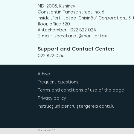
MD-2005, Kishinev
Constantin Tanase street, no. 6
Inside „Fertilitatea-Chișinău” Corporation., 3-
floor, office 320
Antechamber:
022 822 024
E-mail:
secretariat@monitor.tax
Support and Contact Center:
022 822 024
Arhiva
Frequent questions
Terms and conditions of use of the page
Privacy policy
Instrucțiuni pentru ștergerea contului
Site version: 1.0