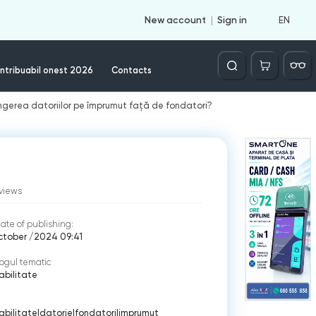
EN
New account
Sign in
Căutare
ntribuabil onest 2026
Contacts
tingerea datoriilor pe împrumut față de fondatori?
views
ate of publishing:
ctober /2024 09:41
ogul tematic
bilitate
bilitate
|
datorie
|
fondatori
|
imprumut