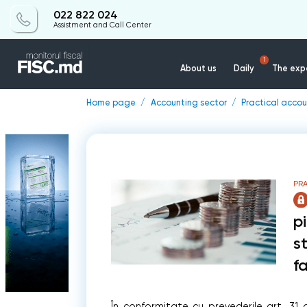
022 822 024
Assistment and Call Center
1
About us
Daily
The expe
Home page
Accounting sector
Practical accou
PR
p
s
f
În conformitate cu prevederile art. 31 a