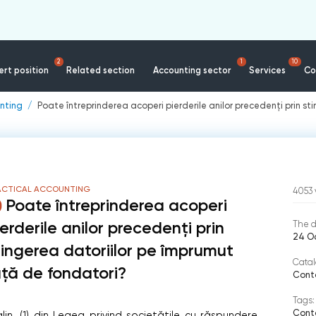
2
1
10
rt position
Related section
Accounting sector
Services
Co
nting
Poate întreprinderea acoperi pierderile anilor precedenți prin s
ACTICAL ACCOUNTING
4053
Poate întreprinderea acoperi
ierderile anilor precedenți prin
The d
24 O
tingerea datoriilor pe împrumut
Catal
ață de fondatori?
Conta
Tags:
Conta
lin. (1) din Legea privind societățile cu răspundere