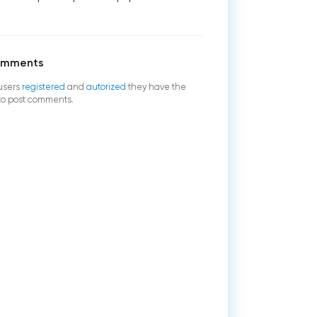
omments
users
registered
and
autorized
they have the
 to post comments.