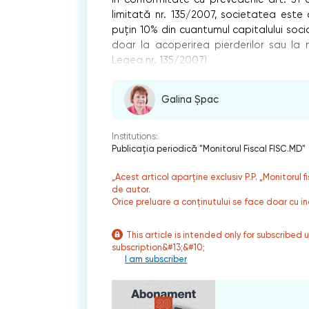
limitată nr. 135/2007, societatea este
puţin 10% din cuantumul capitalului socia
doar la acoperirea pierderilor sau la ma
Legea nr. 135/2007)
Galina Șpac
Institutions:
Publicaţia periodică "Monitorul Fiscal FISC.MD"
„Acest articol aparține exclusiv P.P. „Monitorul 
de autor.
Orice preluare a conținutului se face doar cu in
This article is intended only for subscribed 
subscription&#13;&#10;
I am subscriber