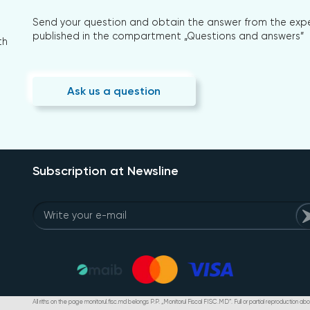
Send your question and obtain the answer from the expert
published in the compartment „Questions and answers”
th
Ask us a question
Subscription at Newsline
All riths on the page monitorul.fisc.md belongs P.P. „Monitorul Fiscal FISC.MD”. Full or partial reproduction abou