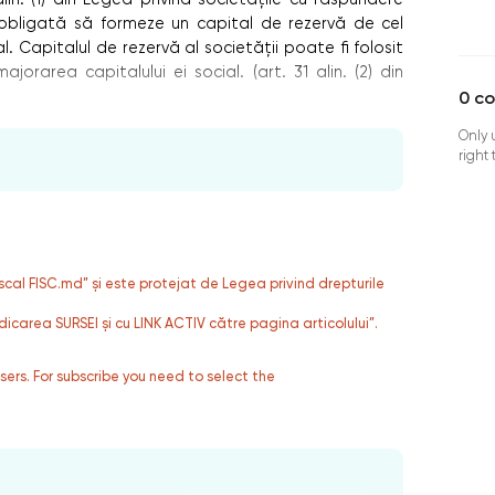
 obligată să formeze un capital de rezervă de cel
l. Capitalul de rezervă al societăţii poate fi folosit
jorarea capitalului ei social. (art. 31 alin. (2) din
0
c
Only 
right
fiscal FISC.md” și este protejat de Legea privind drepturile
dicarea SURSEI și cu LINK ACTIV către pagina articolului”.
users. For subscribe you need to select the