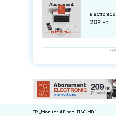
Electronic 
209
MDL
adve
PP „Monitorul Fiscal FISC.MD”