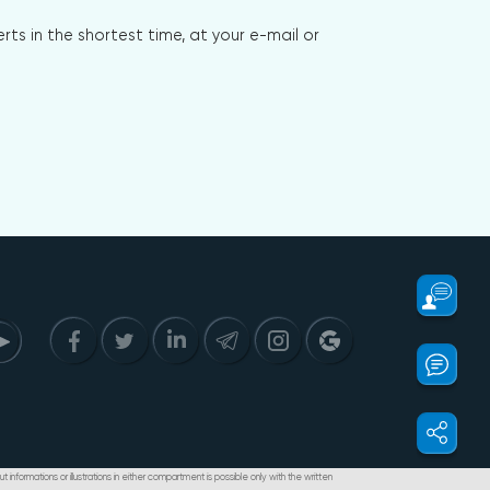
s in the shortest time, at your e-mail or
t informations or illustrations in either compartment is possible only with the written