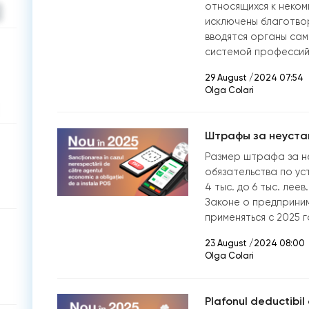
относящихся к неком
исключены благотво
вводятся органы сам
системой профессий
29 August /2024 07:54
Olga Colari
Штрафы за неуста
Размер штрафа за н
обязательства по у
4 тыс. до 6 тыс. лее
Законе о предприним
применяться с 2025 г
23 August /2024 08:00
Olga Colari
Plafonul deductibil