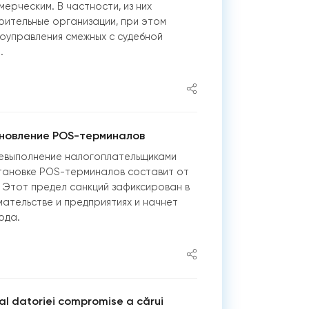
мерческим. В частности, из них
рительные организации, при этом
оуправления смежных с судебной
.
новление POS-терминалов
евыполнение налогоплательщиками
становке POS-терминалов составит от
в. Этот предел санкций зафиксирован в
ательстве и предприятиях и начнет
ода.
 al datoriei compromise a cărui