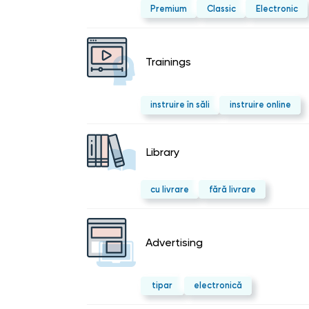
Premium
Classic
Electronic
Trainings
instruire în săli
instruire online
Library
cu livrare
fără livrare
Advertising
tipar
electronică