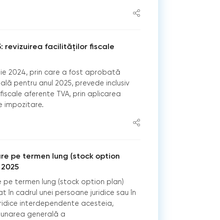
: revizuirea facilităților fiscale
ulie 2024, prin care a fost aprobată
mală pentru anul 2025, prevede inclusiv
r fiscale aferente TVA, prin aplicarea
e impozitare.
re pe termen lung (stock option
e 2025
 pe termen lung (stock option plan)
t în cadrul unei persoane juridice sau în
uridice interdependente acesteia,
unarea generală a