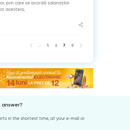
or, prin care se acordă salariaților
lor acesteia,
...
5
6
7
8
x answer?
s in the shortest time, at your e-mail or