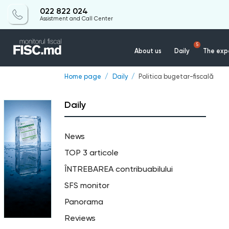
022 822 024
Assistment and Call Center
5
About us
Daily
The expe
Home page
Daily
Politica bugetar-fiscală
Daily
News
TOP 3 articole
ÎNTREBAREA contribuabilului
SFS monitor
Panorama
Reviews