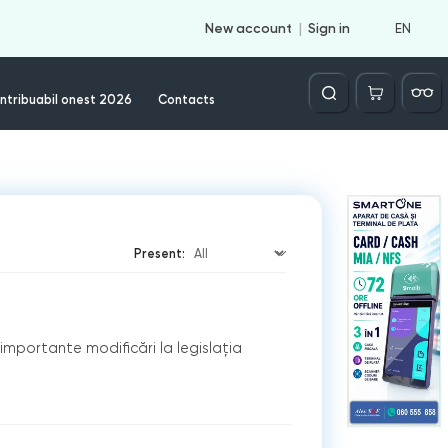
EN
New account
Sign in
Căutare
ntribuabil onest 2026
Contacts
Present:
mportante modificări la legislația