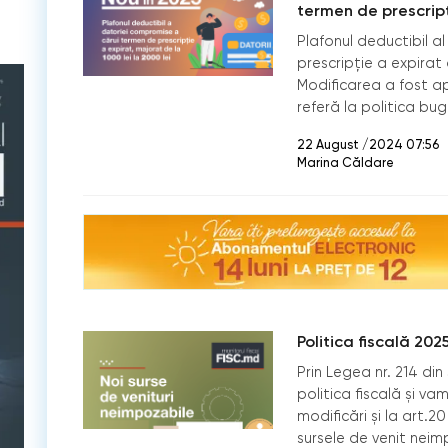
termen de prescripți
Plafonul deductibil a
prescripție a expirat
Modificarea a fost a
referă la politica bu
22 August /2024 07:56
Marina Căldare
Politica fiscală 202
Prin Legea nr. 214 din
politica fiscală și v
modificări și la art.2
sursele de venit neim