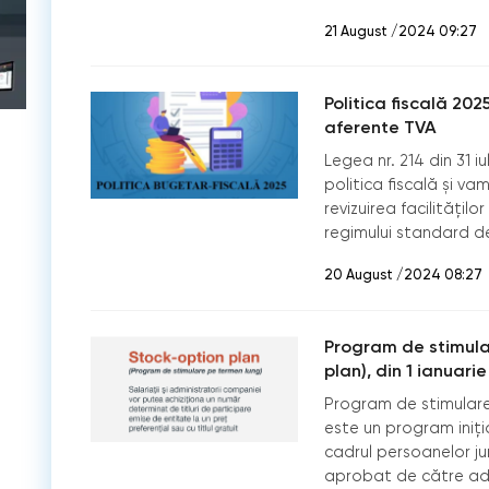
21 August /2024 09:27
Politica fiscală 2025
aferente TVA
Legea nr. 214 din 31 i
politica fiscală și va
revizuirea facilitățilo
regimului standard d
20 August /2024 08:27
Program de stimula
plan), din 1 ianuari
Program de stimulare
este un program iniția
cadrul persoanelor j
aprobat de către ad