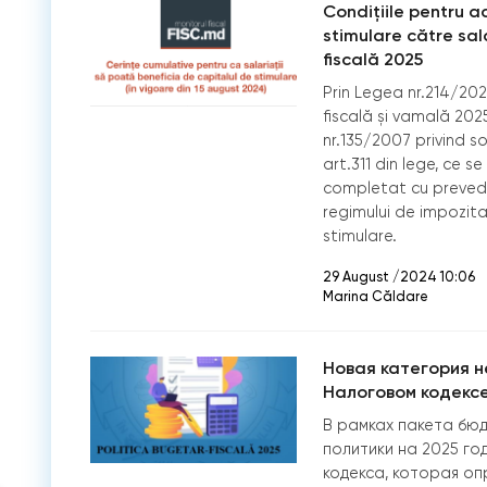
Condițiile pentru a
stimulare către sal
fiscală 2025
Prin Legea nr.214/202
fiscală și vamală 202
nr.135/2007 privind so
art.311 din lege, ce s
completat cu prevede
regimului de impozita
stimulare.
29 August /2024 10:06
Marina Căldare
Новая категория н
Налоговом кодекс
В рамках пакета бю
политики на 2025 го
кодекса, которая оп