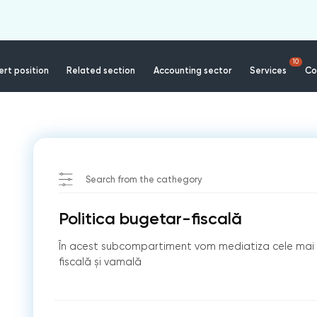
10
rt position
Related section
Accounting sector
Services
Co
Search from the cathegory
Politica bugetar-fiscală
În acest subcompartiment vom mediatiza cele mai i
fiscală și vamală