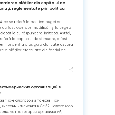
cordarea plăților din capitalul de
ariați, reglementate prin politica
4 ce se referă la politica bugetar-
5 au fost operate modificări și la Legea
cietățile cu răspundere limitată. Astfel,
e referă la capitalul de stimuare, a fost
ri noi pentru a asigura claritate asupra
re a plăților efectuate din fondul de
екоммерческих организаций в
е
джетно-налоговой и таможенной
д внесены изменения в Ст.52 Налогового
ределяет категории организаций,