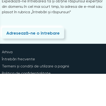
Expediază-ne întrebarea ta și obține răspunsul experților
din domeniu în cel mai scurt timp, la adresa de e-mail sau
plasat în rubrica „Întrebări și răspunsuri”
Adresează-ne o întrebare
Arhiva
Întrebări frecvente
Termeni și condiții de utilizare a paginii
Politica de confidențialitate
Instrucțiuni pentru ștergerea contului
Abonare la Newsline