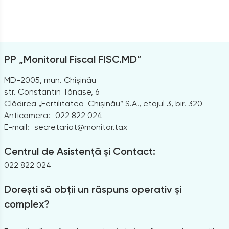
PP „Monitorul Fiscal FISC.MD”
MD-2005, mun. Chișinău
str. Constantin Tănase, 6
Clădirea „Fertilitatea-Chișinău” S.A., etajul 3, bir. 320
Anticamera:
022 822 024
E-mail:
secretariat@monitor.tax
Centrul de Asistență și Contact:
022 822 024
Dorești să obții un răspuns operativ și
complex?