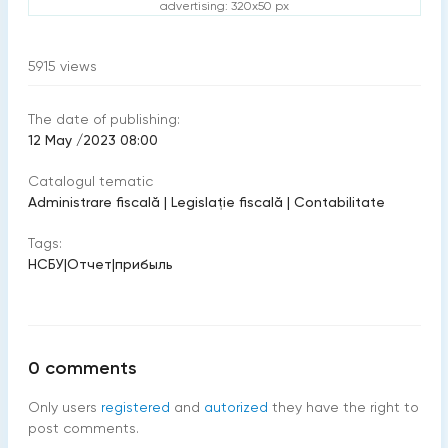
advertising: 320x50 px
5915
views
The date of publishing:
12 May /2023 08:00
Catalogul tematic
Administrare fiscală
|
Legislație fiscală
|
Contabilitate
Tags:
НСБУ
|
Отчет
|
прибыль
0
comments
Only users
registered
and
autorized
they have the right to
post comments.