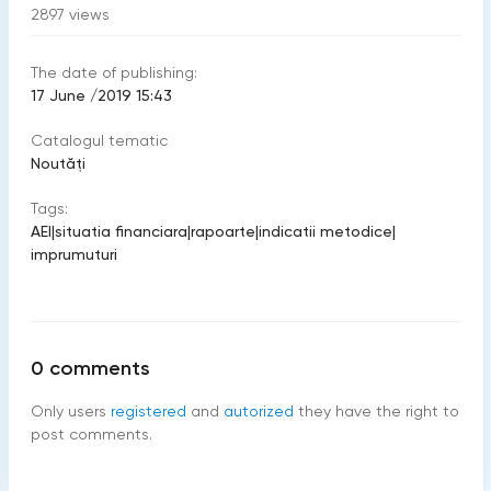
2897
views
The date of publishing:
17 June /2019 15:43
Catalogul tematic
Noutăți
Tags:
AEI
|
situatia financiara
|
rapoarte
|
indicatii metodice
|
imprumuturi
0
comments
Only users
registered
and
autorized
they have the right to
post comments.