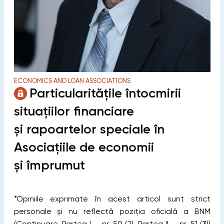
ECONOMICS AND LOAN ASSOCIATIONS
Particularitățile întocmirii
situațiilor financiare
și rapoartelor speciale în
Asociațiile de economii
și împrumut
*Opiniile exprimate în acest articol sunt strict
personale și nu reflectă poziția oficială a BNM
(Continuare. Partea I — nr. 50 (2), Partea II — nr. 51 (3))