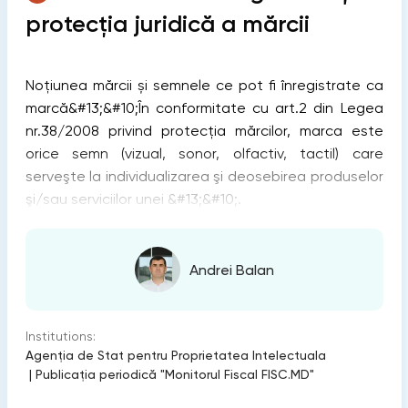
protecția juridică a mărcii
Noțiunea mărcii și semnele ce pot fi înregistrate ca
marcă&#13;&#10;În conformitate cu art.2 din Legea
nr.38/2008 privind protecția mărcilor, marca este
orice semn (vizual, sonor, olfactiv, tactil) care
serveşte la individualizarea şi deosebirea produselor
şi/sau serviciilor unei &#13;&#10;.
Andrei Balan
Institutions:
Agenția de Stat pentru Proprietatea Intelectuala
|
Publicaţia periodică "Monitorul Fiscal FISC.MD"