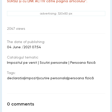
SURSEI și cu LINK ACTIV către pagina articolului”.
advertising: 320x50 px
2047
views
The date of publishing:
04 June /2021 07:54
Catalogul tematic
Impozitul pe venit
|
Scutiri personale
|
Persoana fizică
Tags:
declaraţia
|
impozit
|
scutire personala
|
persoana fizică
0
comments