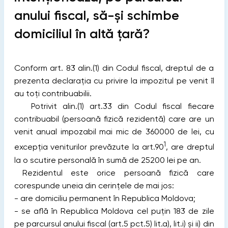
anului fiscal, să-și schimbe
domiciliul în altă țară?
Conform art. 83 alin.(1) din Codul fiscal, dreptul de a
prezenta declaraţia cu privire la impozitul pe venit îl
au toţi contribuabilii.
Potrivit alin.(1) art.33 din Codul fiscal fiecare
contribuabil (persoană fizică rezidentă) care are un
venit anual impozabil mai mic de 360000 de lei, cu
1
excepţia veniturilor prevăzute la art.90
, are dreptul
la o scutire personală în sumă de 25200 lei pe an.
Rezidentul este orice persoană fizică care
corespunde uneia din cerinţele de mai jos:
- are domiciliu permanent în Republica Moldova;
- se află în Republica Moldova cel puţin 183 de zile
pe parcursul anului fiscal (art.5 pct.5) lit.a), lit.i) și ii) din