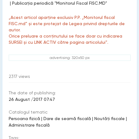
|
Publicaţia periodică "Monitorul Fiscal FISC.MD"
„Acest articol aparține exclusiv P.P. „Monitorul fiscal
FISC.md” și este protejat de Legea privind drepturile de
autor.
Orice preluare a conținutului se face doar cu indicarea
SURSEI și cu LINK ACTIV către pagina articolului”.
advertising: 320x50 px
2317
views
The date of publishing:
26 August /2017 07:47
Catalogul tematic
Persoana fizică
|
Dare de seamă fiscală
|
Noutăți fiscale
|
Administrare fiscală
Tags: