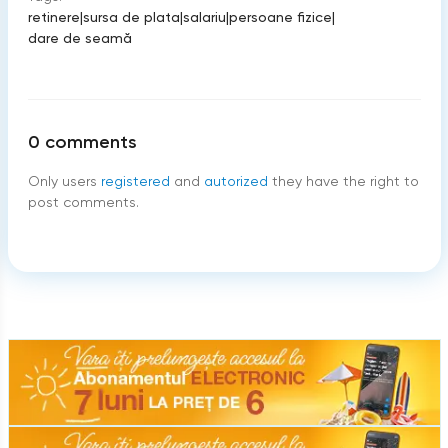
retinere
|
sursa de plata
|
salariu
|
persoane fizice
|
dare de seamă
0
comments
Only users
registered
and
autorized
they have the right to
post comments.