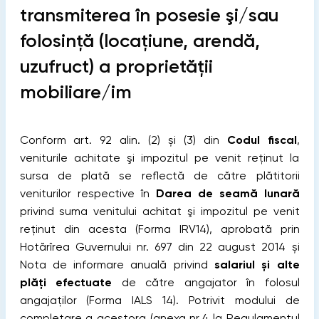
transmiterea în posesie şi/sau
folosinţă (locaţiune, arendă,
uzufruct) a proprietăţii
mobiliare/im
Conform art. 92 alin. (2) și (3) din
Codul fiscal
,
veniturile achitate şi impozitul pe venit reţinut la
sursa de plată se reflectă de către plătitorii
veniturilor respective în
Darea de seamă lunară
privind suma venitului achitat şi impozitul pe venit
reţinut din acesta (Forma IRV14), aprobată prin
Hotărîrea Guvernului nr. 697 din 22 august 2014 și
Nota de informare anuală privind
salariul și alte
plăți efectuate
de către angajator în folosul
angajaților (Forma IALS 14).
Potrivit modului de
completare a acestora (anexa nr.4 la Regulamentul