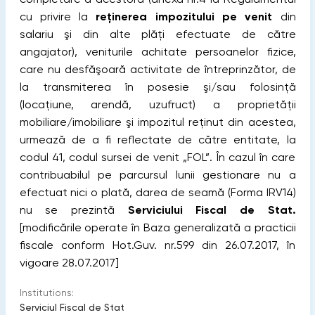
cu privire la
reţinerea impozitului pe venit
din
salariu şi din alte plăţi efectuate de către
angajator), veniturile achitate persoanelor fizice,
care nu desfăşoară activitate de întreprinzător, de
la
transmiterea în posesie şi/sau folosinţă
(locaţiune, arendă, uzufruct) a proprietăţii
mobiliare/imobiliare şi impozitul reţinut din acestea,
urmează de a fi reflectate de către entitate, la
codul 41, codul sursei de venit „FOL”. În cazul în care
contribuabilul pe parcursul lunii gestionare nu a
efectuat nici o plată, darea de seamă (Forma IRV14)
nu se prezintă
Serviciului Fiscal de Stat.
[modificările operate în Baza generalizată a practicii
fiscale conform Hot.Guv. nr.599 din 26.07.2017, în
vigoare 28.07.2017]
Institutions:
Serviciul Fiscal de Stat