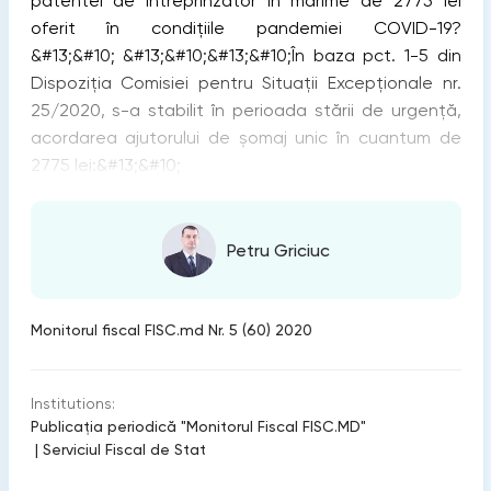
patentei de întreprinzător în mărime de 2775 lei
oferit în condițiile pandemiei COVID-19?
&#13;&#10; &#13;&#10;&#13;&#10;În baza pct. 1-5 din
Dispoziţia Comisiei pentru Situaţii Excepţionale nr.
25/2020, s-a stabilit în perioada stării de urgenţă,
acordarea ajutorului de șomaj unic în cuantum de
2775 lei:&#13;&#10;
Petru Griciuc
Monitorul fiscal FISC.md Nr. 5 (60) 2020
Institutions:
Publicaţia periodică "Monitorul Fiscal FISC.MD"
|
Serviciul Fiscal de Stat