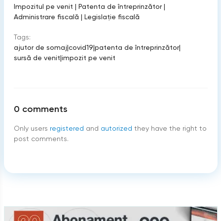
Impozitul pe venit
|
Patenta de întreprinzător
|
Administrare fiscală
|
Legislație fiscală
Tags:
ajutor de somaj
|
covid19
|
patenta de întreprinzător
|
sursă de venit
|
impozit pe venit
0
comments
Only users
registered
and
autorized
they have the right to
post comments.