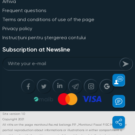
Arhiva
Frequent questions
Terms and conditions of use of the page
Privacy policy
Instrucțiuni pentru ștergerea contului
Subscription at Newsline
Site version: 1.0
Copyright 2021
All riths on the page monitorul.fisc.md belongs P.P. „Monitorul Fiscal FISC.MD”. Full or
partial reproduction about informations or illustrations in either compartment is