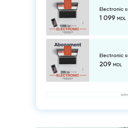
Electronic 
1 099
MDL
Electronic 
209
MDL
adve