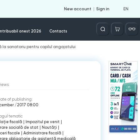
EN
New account
Sign in
Căutare
ntribuabil onest 2026
Contacts
ă la sanatoriu pentru copilul angajatului
views
ate of publishing:
ecember /2017 08:00
ogul tematic
lație fiscală
|
Impozitul pe venit
|
rare socială de stat
|
Noutăți
|
eri fiscale
|
Administrare fiscală
|
rare obligatorie de asistenţă medicală