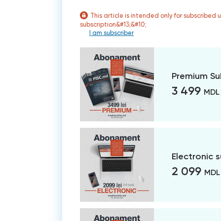
This article is intended only for subscribed 
subscription&#13;&#10;
I am subscriber
Premium Su
3 499
MDL
Electronic 
2 099
MDL