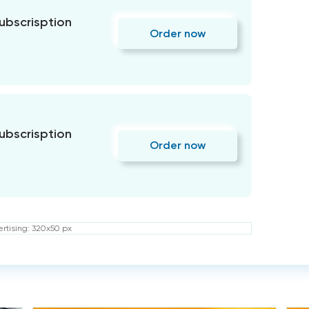
subscrisption
Order now
subscrisption
Order now
rtising: 320x50 px