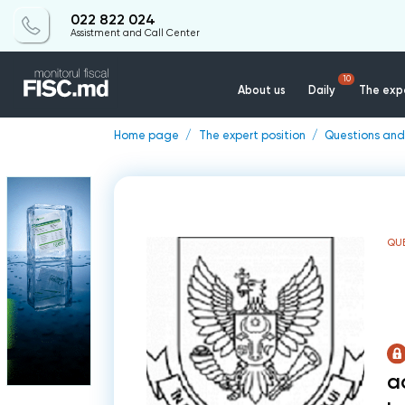
022 822 024
Assistment and Call Center
10
About us
Daily
The expe
Home page
The expert position
Questions and
QU
a