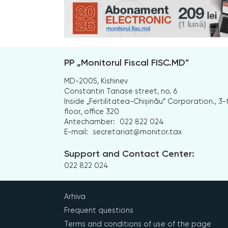
PP „Monitorul Fiscal FISC.MD”
MD-2005, Kishinev
Constantin Tanase street, no. 6
Inside „Fertilitatea-Chișinău” Corporation., 3-
floor, office 320
Antechamber:
022 822 024
E-mail:
secretariat@monitor.tax
Support and Contact Center:
022 822 024
Arhiva
Frequent questions
Terms and conditions of use of the page