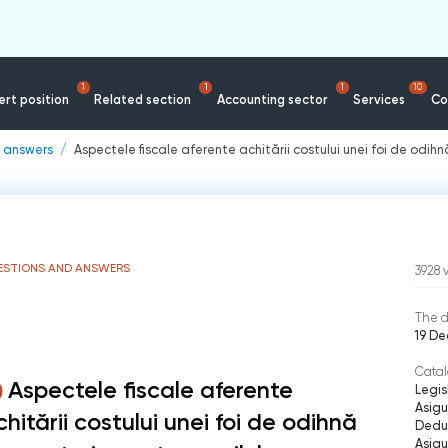
1
1
1
10
rt position
Related section
Accounting sector
Services
Co
 answers
Aspectele fiscale aferente achitării costului unei foi de odihn
ESTIONS AND ANSWERS
3928
The d
19 D
Catal
Aspectele fiscale aferente
Legis
Asigu
chitării costului unei foi de odihnă
Deduc
Asigu