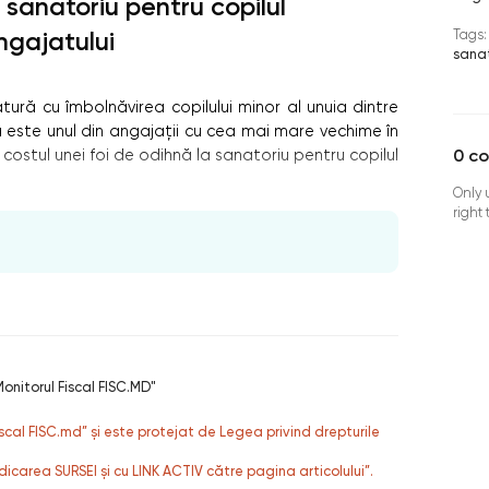
a sanatoriu pentru copilul
Tags:
ngajatului
sanat
ură cu îmbolnăvirea copilului minor al unuia dintre
a este unul din angajații cu cea mai mare vechime în
0
c
ostul unei foi de odihnă la sanatoriu pentru copilul
Only 
right
onitorul Fiscal FISC.MD"
fiscal FISC.md” și este protejat de Legea privind drepturile
dicarea SURSEI și cu LINK ACTIV către pagina articolului”.