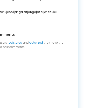
oriu
|
copii
|
angajat
|
angajator
|
cheltuieli
omments
users
registered
and
autorized
they have the
 to post comments.