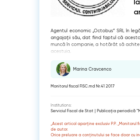
l
a
Agentul economic „Octobus” SRL în legăt
angajații său, dat fiind faptul că acest
muncă în companie, a hotărât să achite c
acestuia.
Marina Cravcenco
Monitorul fiscal FISC.md Nr.41 2017
Institutions:
Serviciul Fiscal de Stat
|
Publicaţia periodică "M
„Acest articol aparține exclusiv P.P. „Monitorul 
de autor.
Orice preluare a conținutului se face doar cu in