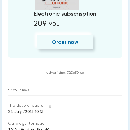
Electronic subscrisption
209
MDL
Order now
advertising: 320x50 px
5389
views
The date of publishing:
24 July /2013 10:13
Catalogul tematic
T.V.A.
|
Factura fiscală