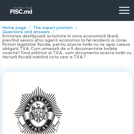
Home page
The expert position
Questions and answers
Entitatea desfăşoară activitate în zona economică liberă,
prestînd servicii altor agenţi economici la fel rezidenţi ai zonei.
Potrivit legislaţiei fiscale, pentru aceste livrări nu ne apar careva
obligaţii T.V.A. Cum urmează de a fi documentate livrările
noastre? Fiind plătitori ai T.V.A., vom documenta aceste livrări cu
factură fiscală indicînd cota zero a T.V.A.?