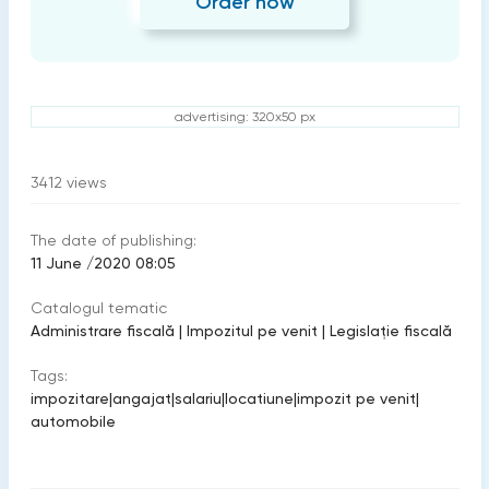
Order now
advertising: 320x50 px
3412
views
The date of publishing:
11 June /2020 08:05
Catalogul tematic
Administrare fiscală
|
Impozitul pe venit
|
Legislație fiscală
Tags:
impozitare
|
angajat
|
salariu
|
locatiune
|
impozit pe venit
|
automobile