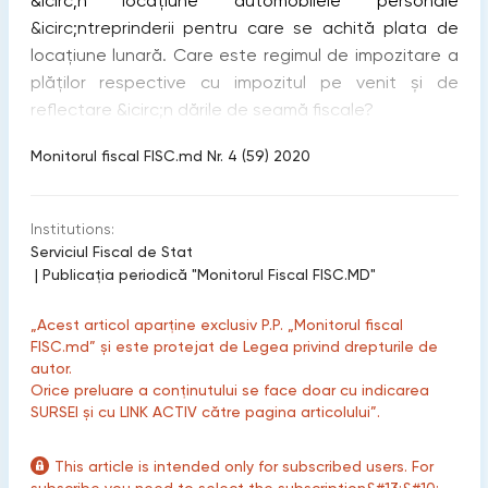
&icirc;n locațiune automobilele personale
&icirc;ntreprinderii pentru care se achită plata de
locațiune lunară. Care este regimul de impozitare a
plăților respective cu impozitul pe venit și de
reflectare &icirc;n dările de seamă fiscale?
Monitorul fiscal FISC.md Nr. 4 (59) 2020
Institutions:
Serviciul Fiscal de Stat
|
Publicaţia periodică "Monitorul Fiscal FISC.MD"
„Acest articol aparține exclusiv P.P. „Monitorul fiscal
FISC.md” și este protejat de Legea privind drepturile de
autor.
Orice preluare a conținutului se face doar cu indicarea
SURSEI și cu LINK ACTIV către pagina articolului”.
This article is intended only for subscribed users. For