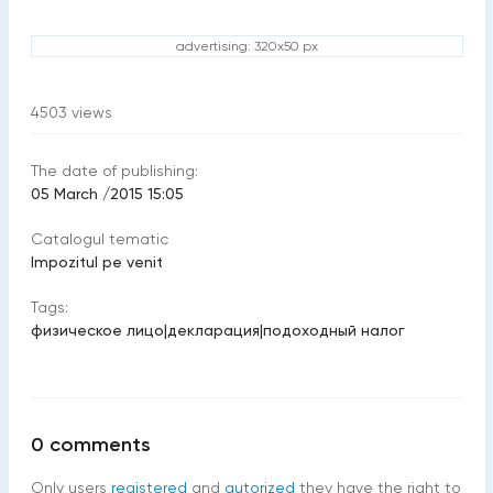
advertising: 320x50 px
4503
views
The date of publishing:
05 March /2015 15:05
Catalogul tematic
Impozitul pe venit
Tags:
физическое лицо
|
декларация
|
подоходный налог
0
comments
Only users
registered
and
autorized
they have the right to