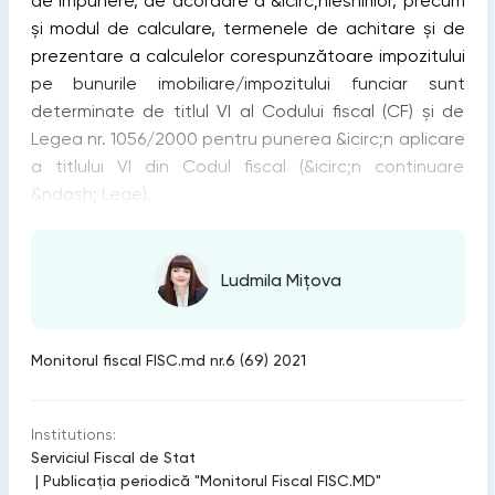
de impunere, de acordare a &icirc;nlesnirilor, precum
și modul de calculare, termenele de achitare și de
prezentare a calculelor corespunzătoare impozitului
pe bunurile imobiliare/impozitului funciar sunt
determinate de titlul VI al Codului fiscal (CF) și de
Legea nr. 1056/2000 pentru punerea &icirc;n aplicare
a titlului VI din Codul fiscal (&icirc;n continuare
&ndash; Lege).
Ludmila Mițova
Monitorul fiscal FISC.md nr.6 (69) 2021
Institutions:
Serviciul Fiscal de Stat
|
Publicaţia periodică "Monitorul Fiscal FISC.MD"