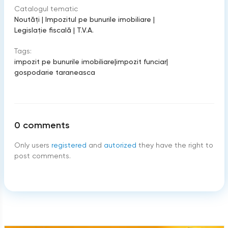
Catalogul tematic
Noutăți
|
Impozitul pe bunurile imobiliare
|
Legislație fiscală
|
T.V.A.
Tags:
impozit pe bunurile imobiliare
|
impozit funciar
|
gospodarie taraneasca
0
comments
Only users
registered
and
autorized
they have the right to
post comments.