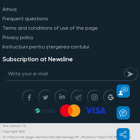
Arhiva
Frequent questions
Terms and conditions of use of the page
Privacy policy
Instrucțiuni pentru ștergerea contului
Subscription at Newsline
Site version: 1.0
Copyright 2021
All riths on the page monitorul.fisc.md belongs P.P. „Monitorul Fiscal FISC.MD”. Full or