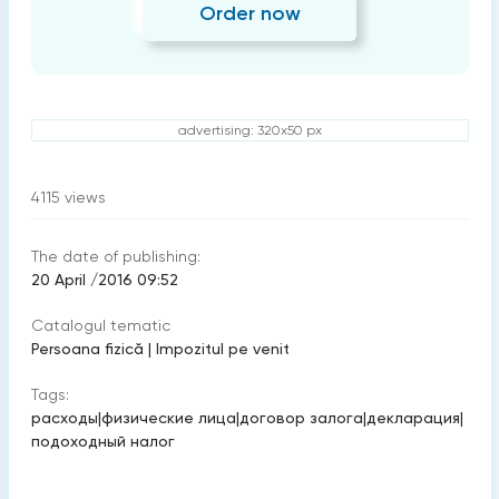
Order now
advertising: 320x50 px
4115
views
The date of publishing:
20 April /2016 09:52
Catalogul tematic
Persoana fizică
|
Impozitul pe venit
Tags:
расходы
|
физические лица
|
договор залога
|
декларация
|
подоходный налог