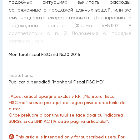
подобных ситуациях вычитать расходы,
сопряженные с продажей данных вещей, или же
ему надлежит скорректировать Декларацию о
подоходном налоге (Форма VEN12)? В
соответствии с п. 3 Положения о порядке
организации и...
Monitorul fiscal FISC.md Nr.30 2016
Institutions:
Publicaţia periodică "Monitorul Fiscal FISC.MD"
„Acest articol aparține exclusiv P.P. „Monitorul fiscal
FISC.md” și este protejat de Legea privind drepturile de
autor.
Orice preluare a conținutului se face doar cu indicarea
SURSEI și cu LINK ACTIV către pagina articolului”.
This article is intended only for subscribed users. For