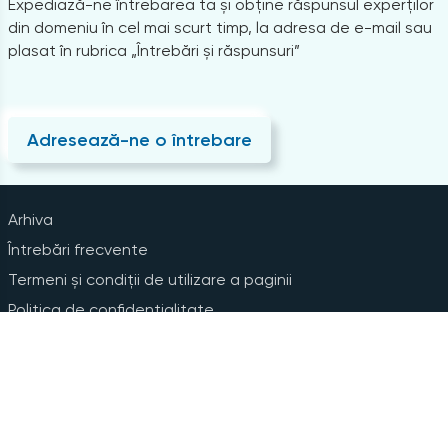
Expediază-ne întrebarea ta și obține răspunsul experților
din domeniu în cel mai scurt timp, la adresa de e-mail sau
plasat în rubrica „Întrebări și răspunsuri”
Adresează-ne o întrebare
Arhiva
Întrebări frecvente
Termeni și condiții de utilizare a paginii
Politica de confidențialitate
Instrucțiuni pentru ștergerea contului
Abonare la Newsline