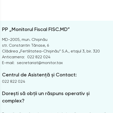
PP „Monitorul Fiscal FISC.MD”
MD-2005, mun. Chișinău
str. Constantin Tănase, 6
Clădirea „Fertilitatea-Chișinău” S.A., etajul 3, bir. 320
Anticamera:
022 822 024
E-mail:
secretariat@monitor.tax
Centrul de Asistență și Contact:
022 822 024
Dorești să obții un răspuns operativ și
complex?