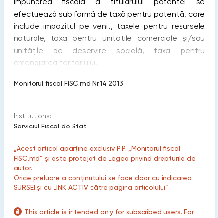
impunerea fiscală a titularului patentei se
efectuează sub formă de taxă pentru patentă, care
include impozitul pe venit, taxele pentru resursele
naturale, taxa pentru unităţile comerciale şi/sau
unităţile de deservire socială, taxa pentru
amenajarea teritoriului.
Monitorul fiscal FISC.md Nr.14 2013
Institutions:
Serviciul Fiscal de Stat
„Acest articol aparține exclusiv P.P. „Monitorul fiscal
FISC.md” și este protejat de Legea privind drepturile de
autor.
Orice preluare a conținutului se face doar cu indicarea
SURSEI și cu LINK ACTIV către pagina articolului”.
This article is intended only for subscribed users. For