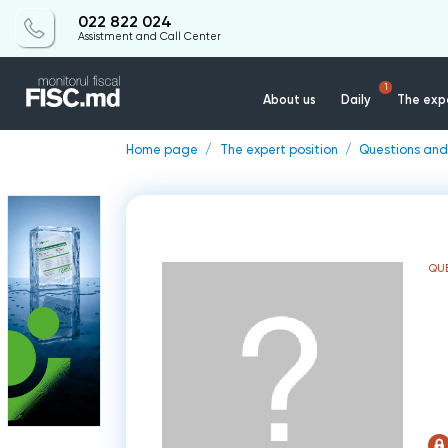
022 822 024
Assistment and Call Center
1
About us
Daily
The expe
Home page
The expert position
Questions and
QU