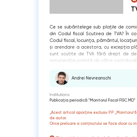
T
Ce se subântelege sub plaţile de comisio
din Codul fiscal Scutirea de TVA? În con
Codul fiscal, locuința, pământul, locațiu
și arendare a acestora, cu excepția plă
sunt scutite de TVA fără drept de de
remunerație primită de către contribuabil
Andrei Nevreanschi
Institutions:
Publicaţia periodică "Monitorul Fiscal FISC.MD"
„Acest articol aparține exclusiv P.P. „Monitorul 
de autor.
Orice preluare a conținutului se face doar cu in