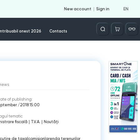
EN
New account
Sign in
Căutare
ntribuabil onest 2026
Contacts
views
ate of publishing:
eptember /2018 15:00
ogul tematic
istrare fiscală
|
T.V.A.
|
Noutăți
cutire de taxa
|
comision
|
arenda terenurilor