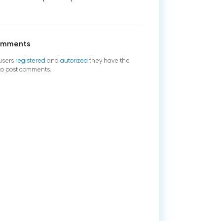
omments
users
registered
and
autorized
they have the
 to post comments.