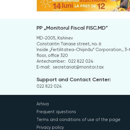
PP „Monitorul Fiscal FISC.MD”
MD-2005, Kishinev
Constantin Tanase street, no. 6
Inside „Fertilitatea-Chișinău” Corporation., 3-
floor, office 320
Antechamber:
022 822 024
E-mail:
secretariat@monitor.tax
Support and Contact Center:
022 822 024
Arhiva
Frequent questions
Terms and conditions of use of the page
Privacy policy