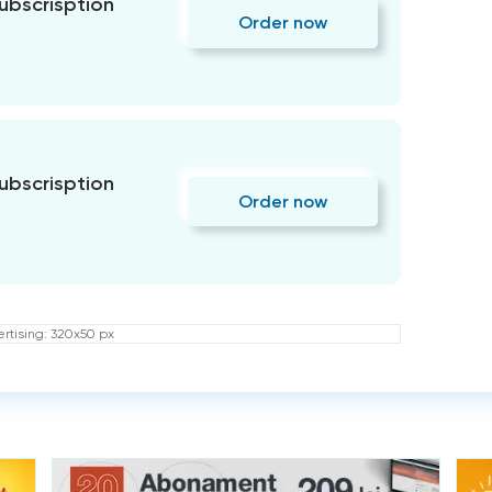
subscrisption
Order now
subscrisption
Order now
rtising: 320x50 px