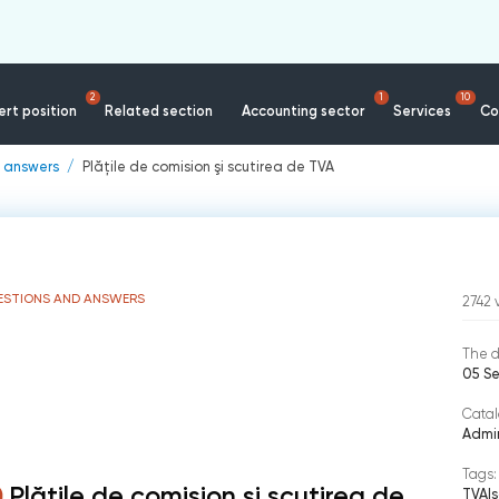
2
1
10
rt position
Related section
Accounting sector
Services
Co
 answers
Plăţile de comision şi scutirea de TVA
ESTIONS AND ANSWERS
2742
The d
05 S
Catal
Admin
Tags:
Plăţile de comision şi scutirea de
TVA
|
s