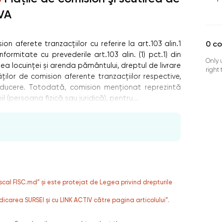
VA
0
c
n aferete tranzacţiilor cu referire la art.103 alin.1
formitate cu prevederile art.103 alin. (1) pct.1) din
Only 
nea locuinței și arenda pământului, dreptul de livrare
right
ților de comision aferente tranzacțiilor respective,
ducere. Totodată, comision menționat reprezintă
 (persoana fizică sau juridică), pentru...
fiscal FISC.md” și este protejat de Legea privind drepturile
dicarea SURSEI și cu LINK ACTIV către pagina articolului”.