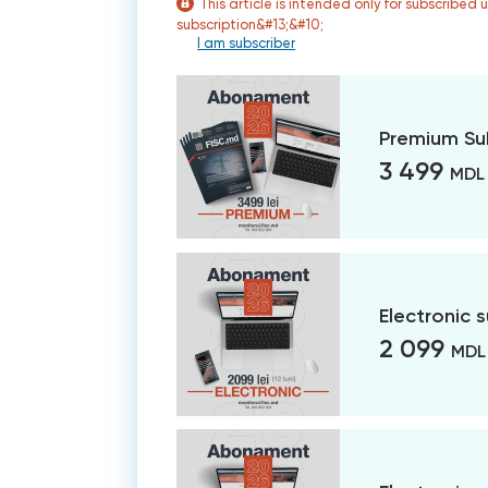
This article is intended only for subscribed 
subscription&#13;&#10;
I am subscriber
Premium Su
3 499
MDL
Electronic 
2 099
MDL