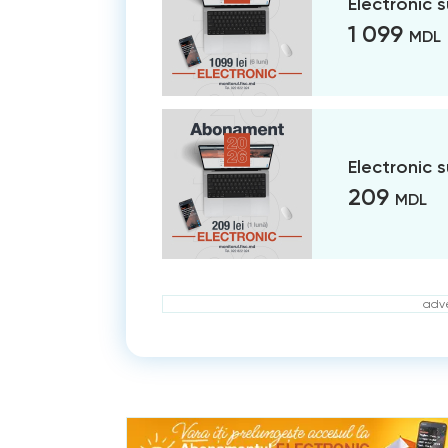
Electronic 
1 099
MDL
Electronic 
209
MDL
adve