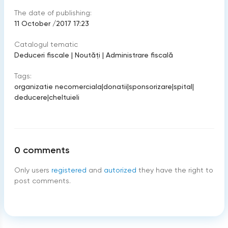
The date of publishing:
11 October /2017 17:23
Catalogul tematic
Deduceri fiscale
|
Noutăți
|
Administrare fiscală
Tags:
organizatie necomerciala
|
donatii
|
sponsorizare
|
spital
|
deducere
|
cheltuieli
0
comments
Only users
registered
and
autorized
they have the right to
post comments.