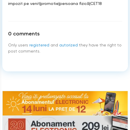
impozit pe venit
|
promotie
|
persoana fizică
|
CET18
0
comments
Only users
registered
and
autorized
they have the right to
post comments.