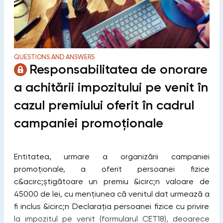
QUESTIONS AND ANSWERS
Responsabilitatea de onorare
a achitării impozitului pe venit în
cazul premiului oferit în cadrul
campaniei promoționale
Entitatea, urmare a organizării campaniei
promoționale, a oferit persoanei fizice
c&acirc;știgătoare un premiu &icirc;n valoare de
45000 de lei, cu mențiunea că venitul dat urmează a
fi inclus &icirc;n Declarația persoanei fizice cu privire
la impozitul pe venit (formularul CET18), deoarece