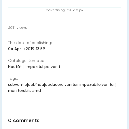
advertising: 320x50 px
3611
views
The date of publishing:
04 April /2019 13:59
Catalogul tematic
Noutăți
|
Impozitul pe venit
Tags:
subventie
|
dobînda
|
deducere
|
venituri impozabile
|
venituri
|
monitorul.fisc.md
0
comments