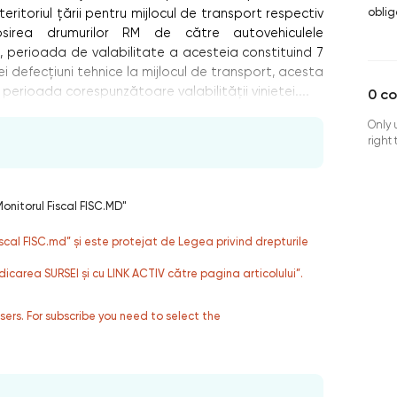
oblig
eritoriul ţării pentru mijlocul de transport respectiv
sirea drumurilor RM de către autovehiculele
a), perioada de valabilitate a acesteia constituind 7
i defecțiuni tehnice la mijlocul de transport, acesta
n perioada corespunzătoare valabilității vinietei....
0
c
Only 
right
onitorul Fiscal FISC.MD"
fiscal FISC.md” și este protejat de Legea privind drepturile
dicarea SURSEI și cu LINK ACTIV către pagina articolului”.
users. For subscribe you need to select the