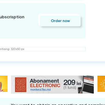
subscrisption
Order now
rtising: 320x50 px