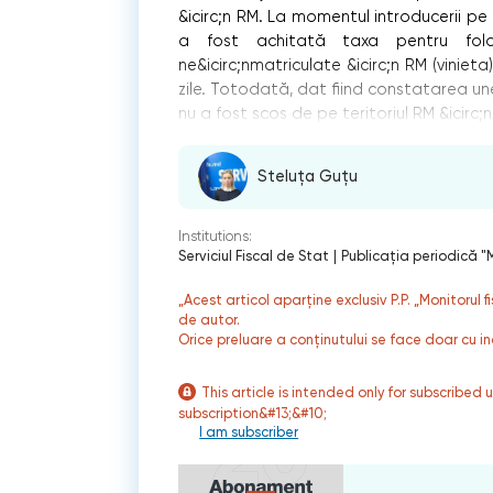
&icirc;n RM. La momentul introducerii pe t
a fost achitată taxa pentru folo
ne&icirc;nmatriculate &icirc;n RM (viniet
zile. Totodată, dat fiind constatarea une
nu a fost scos de pe teritoriul RM &icirc;
Steluța Guțu
Institutions:
Serviciul Fiscal de Stat
|
Publicaţia periodică "M
„Acest articol aparține exclusiv P.P. „Monitorul 
de autor.
Orice preluare a conținutului se face doar cu in
This article is intended only for subscribed 
subscription&#13;&#10;
I am subscriber