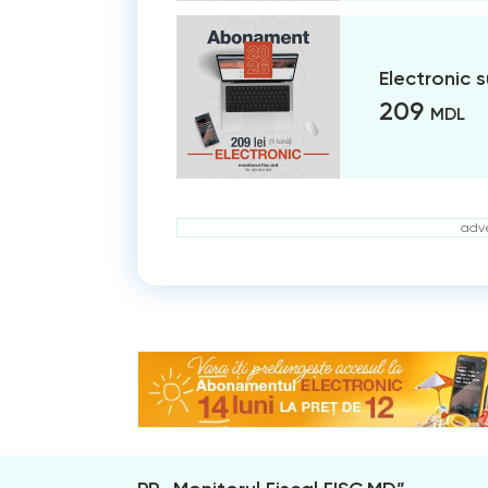
Electronic 
209
MDL
adve