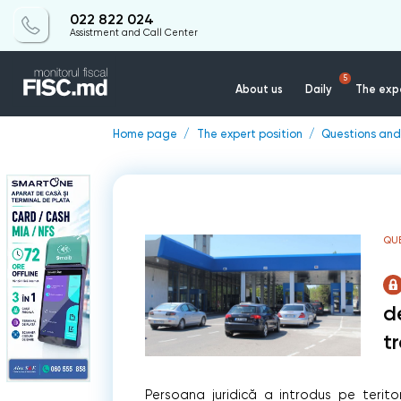
022 822 024
Assistment and Call Center
5
About us
Daily
The expe
Home page
The expert position
Questions and
QU
d
t
Persoana juridică a introdus pe teritor