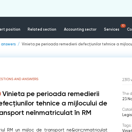
10
rt position
Related section
Accounting sector
Services
Co
 answers
Vinieta pe perioada remedierii defecțiunilor tehnice a mijlocu
ESTIONS AND ANSWERS
2393
Vinieta pe perioada remedierii
The d
23 N
efecțiunilor tehnice a mijlocului de
Catal
ransport neînmatriculat în RM
Legis
Tags:
iul RM un mijloc de transport ne&icirc;nmatriculat
Vinie