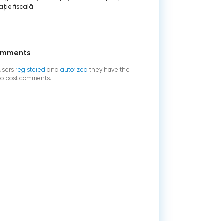
aţie fiscală
omments
users
registered
and
autorized
they have the
 to post comments.