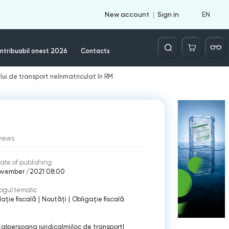
EN
New account
Sign in
Căutare
ntribuabil onest 2026
Contacts
lui de transport neînmatriculat în RM
views
ate of publishing:
ovember /2021 08:00
ogul tematic
lație fiscală
|
Noutăți
|
Obligație fiscală
ta
|
persoana juridica
|
mijloc de transport
|