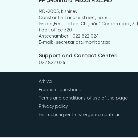
PP „Monitorul Fiscal FISC.MD”
MD-2005, Kishinev
Constantin Tanase street, no. 6
Inside „Fertilitatea-Chișinău” Corporation., 3-
floor, office 320
Antechamber:
022 822 024
E-mail:
secretariat@monitor.tax
Support and Contact Center:
022 822 024
Arhiva
Frequent questions
Terms and conditions of use of the page
Privacy policy
Instrucțiuni pentru ștergerea contului