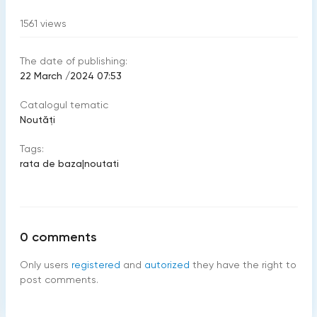
1561
views
The date of publishing:
22 March /2024 07:53
Catalogul tematic
Noutăți
Tags:
rata de baza
|
noutati
0
comments
Only users
registered
and
autorized
they have the right to
post comments.