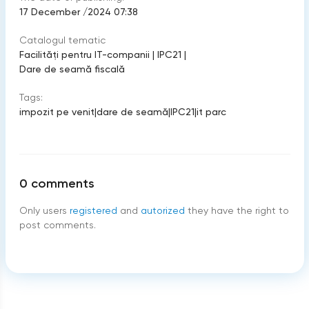
17 December /2024 07:38
Catalogul tematic
Facilități pentru IT-companii
|
IPC21
|
Dare de seamă fiscală
Tags:
impozit pe venit
|
dare de seamă
|
IPC21
|
it parc
0
comments
Only users
registered
and
autorized
they have the right to
post comments.