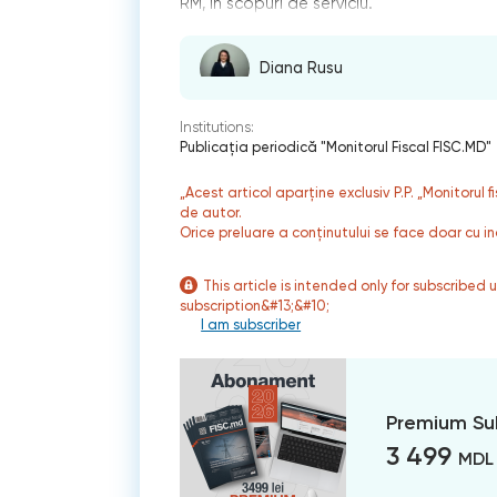
RM, în scopuri de serviciu.
Diana Rusu
Institutions:
Publicaţia periodică "Monitorul Fiscal FISC.MD"
„Acest articol aparține exclusiv P.P. „Monitorul 
de autor.
Orice preluare a conținutului se face doar cu in
This article is intended only for subscribed 
subscription&#13;&#10;
I am subscriber
Premium Su
3 499
MDL