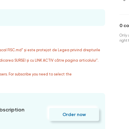
0
c
Only 
right
fiscal FISC.md” și este protejat de Legea privind drepturile
dicarea SURSEI și cu LINK ACTIV către pagina articolului”.
users. For subscribe you need to select the
bscription
Order now