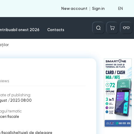
EN
New account
Sign in
Căutare
ntribuabil onest 2026
Contacts
ților
views
ate of publishing:
ugust /2023 08:00
ogul tematic
eri fiscale
 fiscal
|
cheltuieli de delegare