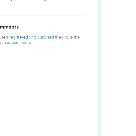
omments
users
registered
and
autorized
they have the
 to post comments.