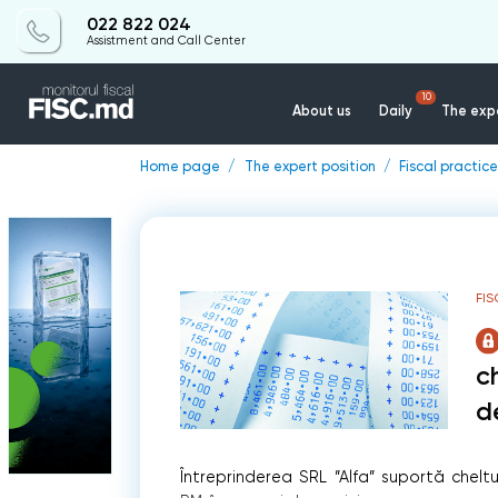
022 822 024
Assistment and Call Center
10
About us
Daily
The expe
Home page
The expert position
Fiscal practice
FIS
c
d
Întreprinderea SRL ”Alfa” suportă chelt