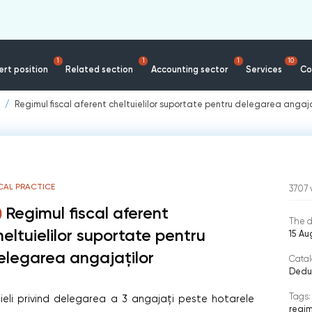
1
1
1
10
rt position
Related section
Accounting sector
Services
Co
Regimul fiscal aferent cheltuielilor suportate pentru delegarea angaja
CAL PRACTICE
3707
Regimul fiscal aferent
The d
heltuielilor suportate pentru
15 A
elegarea angajaților
Catal
Deduc
Tags:
uieli privind delegarea a 3 angajați peste hotarele
regim