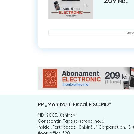
209
MDL
adve
PP „Monitorul Fiscal FISC.MD”
MD-2005, Kishinev
Constantin Tanase street, no. 6
Inside „Fertilitatea-Chișinău” Corporation., 3-
floor, office 320