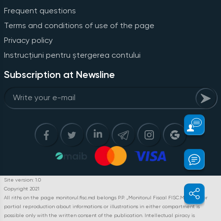
Frequent questions
Terms and conditions of use of the page
Privacy policy
Instrucțiuni pentru ștergerea contului
Subscription at Newsline
Site version: 1.0
Copyright 2021
All riths on the page monitorul.fisc.md belongs P.P. „Monitorul Fiscal FISC.MD”. Full or
partial reproduction about informations or illustrations in either compartment is
possible only with the written consent of the publication. Intellectual piracy is