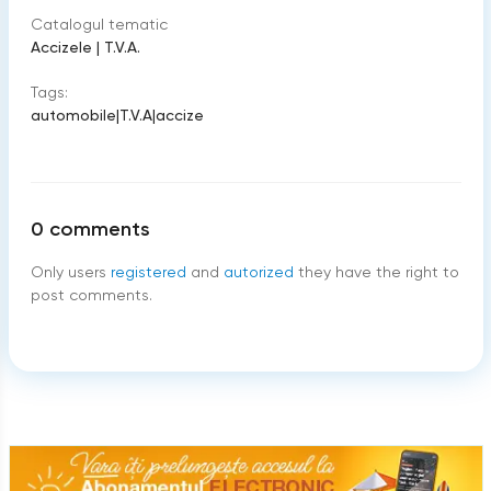
Catalogul tematic
Accizele
|
T.V.A.
Tags:
automobile
|
T.V.A
|
accize
0
comments
Only users
registered
and
autorized
they have the right to
post comments.