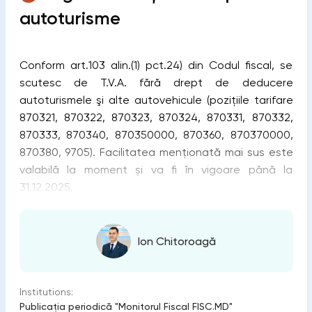
autoturisme
Conform art.103 alin.(1) pct.24) din Codul fiscal, se
scutesc de T.V.A. fără drept de deducere
autoturismele şi alte autovehicule (poziţiile tarifare
870321, 870322, 870323, 870324, 870331, 870332,
870333, 870340, 870350000, 870360, 870370000,
870380, 9705). Facilitatea menționată mai sus este
valabilă la moment și va fi în vigoare până la
31.12.2025.
Ion Chitoroagă
Institutions:
Publicaţia periodică "Monitorul Fiscal FISC.MD"