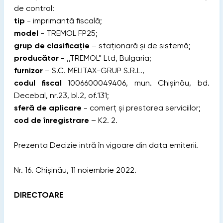
de control:
tip
- imprimantă fiscală;
model
- TREMOL FP25;
grup de clasificație
– staționară și de sistemă;
producător
- ,,TREMOL” Ltd, Bulgaria;
furnizor
– S.C. MELITAX-GRUP S.R.L.,
codul fiscal
1006600049406, mun. Chișinău, bd.
Decebal, nr.23, bl.2, of.131;
sferă de aplicare
- comerț și prestarea serviciilor;
cod de înregistrare
– K2. 2.
Prezenta Decizie intră în vigoare din data emiterii.
Nr. 16. Chișinău, 11 noiembrie 2022.
DIRECTOARE