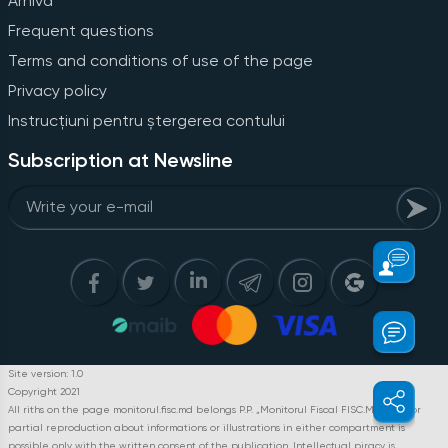
Arhiva
Frequent questions
Terms and conditions of use of the page
Privacy policy
Instrucțiuni pentru ștergerea contului
Subscription at Newsline
Site version: 1.0
Copyright 2021
All riths on the page monitorul.fisc.md belongs P.P. „Monitorul Fiscal FISC.MD”. Full or
partial reproduction about informations or illustrations in either compartment is
possible only with the written consent of the publication. Intellectual piracy is