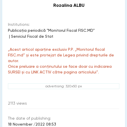
Rozalina ALBU
Institutions:
Publicaţia periodică "Monitorul Fiscal FISC.MD"
|
Serviciul Fiscal de Stat
„Acest articol aparține exclusiv P.P. „Monitorul fiscal
FISC.md” și este protejat de Legea privind drepturile de
autor.
Orice preluare a conținutului se face doar cu indicarea
SURSEI și cu LINK ACTIV către pagina articolului”.
advertising: 320x50 px
2113
views
The date of publishing:
18 November /2022 08:53