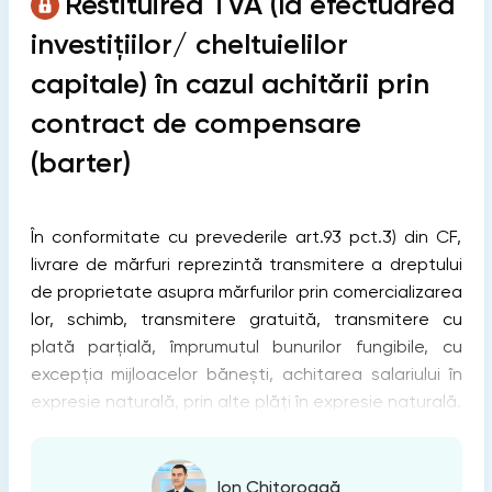
Restituirea TVA (la efectuarea
investițiilor/ cheltuielilor
capitale) în cazul achitării prin
contract de compensare
(barter)
În conformitate cu prevederile art.93 pct.3) din CF,
livrare de mărfuri reprezintă transmitere a dreptului
de proprietate asupra mărfurilor prin comercializarea
lor, schimb, transmitere gratuită, transmitere cu
plată parțială, împrumutul bunurilor fungibile, cu
excepția mijloacelor bănești, achitarea salariului în
expresie naturală, prin alte plăți în expresie naturală.
Ion Chitoroagă