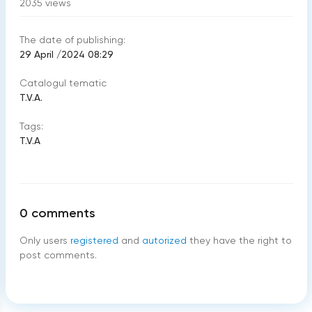
2035
views
The date of publishing:
29 April /2024 08:29
Catalogul tematic
T.V.A.
Tags:
T.V.A
0
comments
Only users
registered
and
autorized
they have the right to
post comments.