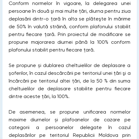
Conform normelor în vigoare, la delegarea unei
persoane în două şi mai multe ţări, diurna pentru ziua
deplasării dintr-o ţară în alta se plăteşte în mărime
de 50% în valută străină, conform plafonului stabilit
pentru fiecare țară. Prin proiectul de modificare se
propune majorarea diurnei până la 100% conform
plafonului stabilit pentru fiecare țară.
Se propune și dublarea cheltuielilor de deplasare a
șoferilor, în cazul descărcării pe teritoriul unei ţări şi a
încărcării pe teritoriul altei ţări, de la 50 % din suma
cheltuielilor de deplasare stabilite pentru fiecare
dintre aceste ţări, la 100%.
De asemenea, se propune unificarea normelor
maxime diurnelor și plafoanelor de cazare pe
categorii a persoanelor delegate în cazul
deplasărilor pe teritoriul Republicii Moldova prin