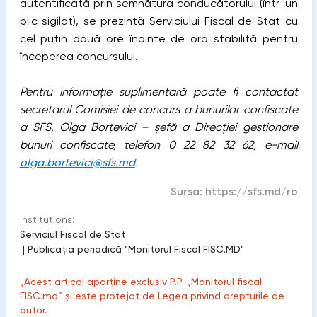
autentificată prin semnătura conducătorului (într-un
plic sigilat), se prezintă Serviciului Fiscal de Stat cu
cel puţin două ore înainte de ora stabilită pentru
începerea concursului.
Pentru informație suplimentară poate fi contactat
secretarul Comisiei de concurs a bunurilor confiscate
a SFS, Olga Borțevici – șefă a Direcției gestionare
bunuri confiscate, telefon 0 22 82 32 62, e-mail
olga.bortevici@sfs.md
.
Sursa:
https://sfs.md/ro
Institutions:
Serviciul Fiscal de Stat
|
Publicaţia periodică "Monitorul Fiscal FISC.MD"
„Acest articol aparține exclusiv P.P. „Monitorul fiscal
FISC.md” și este protejat de Legea privind drepturile de
autor.