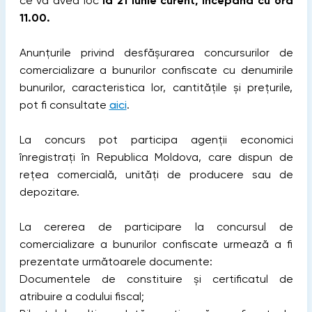
ce va avea loc
la 21 iunie curent, începând cu ora
11.00.
Anunțurile privind desfășurarea concursurilor de
comercializare a bunurilor confiscate cu denumirile
bunurilor, caracteristica lor, cantitățile și prețurile,
pot fi consultate
aici
.
La concurs pot participa agenții economici
înregistrați în Republica Moldova, care dispun de
rețea comercială, unități de producere sau de
depozitare.
La cererea de participare la concursul de
comercializare a bunurilor confiscate urmează a fi
prezentate următoarele documente:
Documentele de constituire și certificatul de
atribuire a codului fiscal;