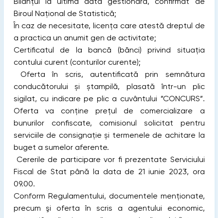
Bilanțul la ultima dată gestionară, confirmat de
Biroul Național de Statistică;
În caz de necesitate, licența care atestă dreptul de
a practica un anumit gen de activitate;
Certificatul de la bancă (bănci) privind situația
contului curent (conturilor curente);
Oferta în scris, autentificată prin semnătura
conducătorului și ștampilă, plasată într-un plic
sigilat, cu indicare pe plic a cuvântului ”CONCURS”.
Oferta va conține prețul de comercializare a
bunurilor confiscate, comisionul solicitat pentru
serviciile de consignație și termenele de achitare la
buget a sumelor aferente.
Cererile de participare vor fi prezentate Serviciului
Fiscal de Stat până la data de 21 iunie 2023, ora
09.00.
Conform Regulamentului, documentele menționate,
precum şi oferta în scris a agentului economic,